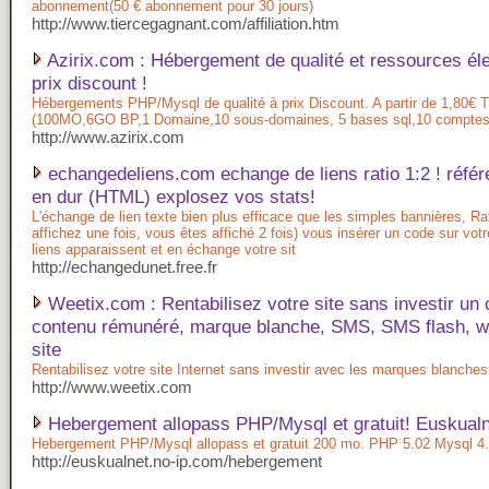
abonnement(50 € abonnement pour 30 jours)
http://www.tiercegagnant.com/affiliation.htm
Azirix.com : Hébergement de qualité et ressources él
prix discount !
Hébergements PHP/Mysql de qualité à prix Discount. A partir de 1,80€ 
(100MO,6GO BP,1 Domaine,10 sous-domaines, 5 bases sql,10 comptes m
http://www.azirix.com
echangedeliens.com echange de liens ratio 1:2 ! réfé
en dur (HTML) explosez vos stats!
L'échange de lien texte bien plus efficace que les simples bannières, Ra
affichez une fois, vous êtes affiché 2 fois) vous insérer un code sur votre
liens apparaissent et en échange votre sit
http://echangedunet.free.fr
Weetix.com : Rentabilisez votre site sans investir un 
contenu rémunéré, marque blanche, SMS, SMS flash, 
site
Rentabilisez votre site Internet sans investir avec les marques blanch
http://www.weetix.com
Hebergement allopass PHP/Mysql et gratuit! Euskualn
Hebergement PHP/Mysql allopass et gratuit 200 mo. PHP 5.02 Mysql 4
http://euskualnet.no-ip.com/hebergement