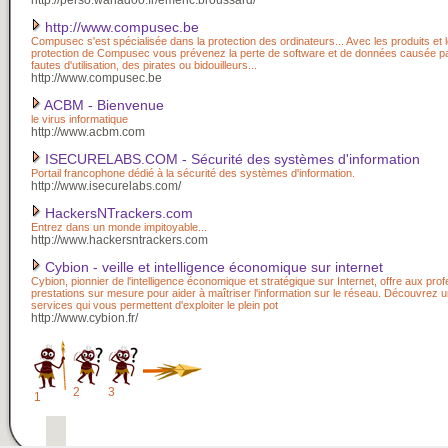
http://perso.wanadoo.fr/emeric.broussard/
http://www.compusec.be
Compusec s'est spécialisée dans la protection des ordinateurs... Avec les produits et 
protection de Compusec vous prévenez la perte de software et de données causée pa
fautes d'utilisation, des pirates ou bidouilleurs...
http://www.compusec.be
ACBM - Bienvenue
le virus informatique
http://www.acbm.com
ISECURELABS.COM - Sécurité des systèmes d'information
Portail francophone dédié à la sécurité des systèmes d'information.
http://www.isecurelabs.com/
HackersNTrackers.com
Entrez dans un monde impitoyable...
http://www.hackersntrackers.com
Cybion - veille et intelligence économique sur internet
Cybion, pionnier de l'intelligence économique et stratégique sur Internet, offre aux pro
prestations sur mesure pour aider à maîtriser l'information sur le réseau. Découvre
services qui vous permettent d'exploiter le plein pot
http://www.cybion.fr/
2
3
1