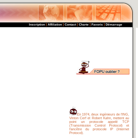
|
|
|
|
|
Inscription
Affiliation
Contact
Charte
Favoris
Démarrage
En 1974, deux ingénieurs de l’ING,
Vinton Cerf et Robert Kahn, mettent au
point un protocole appelé TCP
(Transmission Control Protocol) et
l’ancêtre du protocole IP (Internet
Protocol).