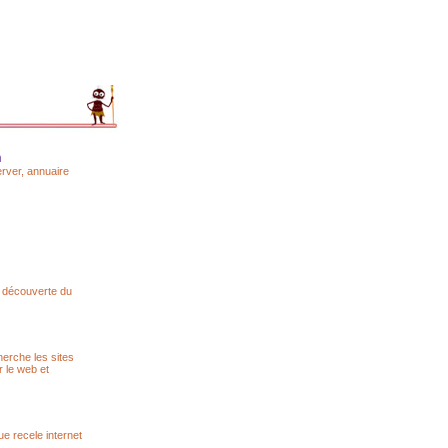
m
erver, annuaire
a découverte du
herche les sites
r le web et
ue recele internet