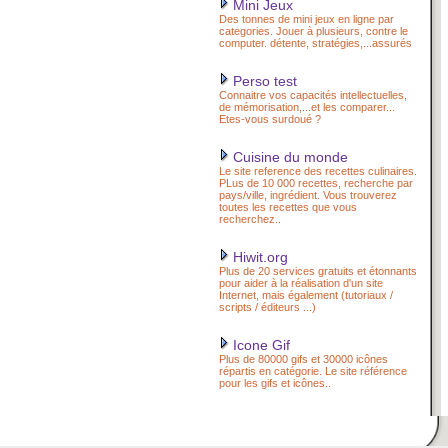
Mini Jeux
Des tonnes de mini jeux en ligne par
categories. Jouer à plusieurs, contre le
computer. détente, stratégies,...assurés
Perso test
Connaitre vos capacités intellectuelles,
de mémorisation,...et les comparer...
Etes-vous surdoué ?
Cuisine du monde
Le site reference des recettes culinaires.
PLus de 10 000 recettes, recherche par
pays/ville, ingrédient. Vous trouverez
toutes les recettes que vous
recherchez..
Hiwit.org
Plus de 20 services gratuits et étonnants
pour aider à la réalisation d'un site
Internet, mais également (tutoriaux /
scripts / éditeurs ...)
Icone Gif
Plus de 80000 gifs et 30000 icônes
répartis en catégorie. Le site référence
pour les gifs et icônes..