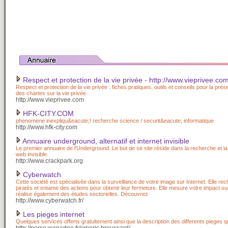
Respect et protection de la vie privée - http://www.vieprivee.co
Respect et protection de la vie privée : fiches pratiques, outils et conseils pour la prés
des chartes sur la vie privée
http://www.vieprivee.com
HFK-CITY.COM
phenomene inexpliqu&eacute;! recherche science / securit&eacute; informatique
http://www.hfk-city.com
Annuaire underground, alternatif et internet invisible
Le premier annuaire de l'Underground. Le but de se site réside dans la recherche et l
web invisible.
http://www.crackpark.org
Cyberwatch
Cette société est spécialisée dans la surveillance de votre image sur Internet. Elle rec
piratés et entame des actions pour obtenir leur fermeture. Elle mesure votre impact su
réalise également des études sectorielles. Découvrez
http://www.cyberwatch.fr/
Les pieges internet
Quelques services offerts gratuitement ainsi que la description des differents pieges q