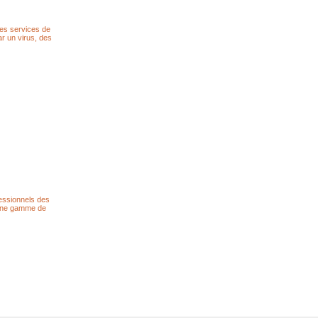
les services de
r un virus, des
fessionnels des
z une gamme de