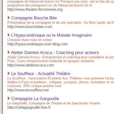
compagnie de th&eacute;&acirc;tre Pourquoi pas nous, est un lieu de sp
programme des pi&egrave;ces de th&eacute;&acirc;tre et
http://www.theatre-ferronnerie.org
Compagnie Bouche Bée
Présentation de la compagnie et de son spectacle : Au Bois Lacté, de 
http://www.bouchebee.com
L'Hypocondriaque ou le Malade Imaginaire
L'histoire d'une mise en scène
http://hypocondriaque.over-blog.com
Atelier Damien Acoca - Coaching pour acteurs
Atelier Damien Acoca : Entrainement et coaching pour comédiens et act
Paris. Cours d'improvisation théâtrale en groupes restreints
http://www.atelieracoca.com
Le Souffleur - Actualité Théâtre
Le Souffleur : l’association Etudiants Aux Théâtres vous présente l’actua
théâtre à Paris et banlieue : critiques, synopsis, pièces, invitations et vi
coulisses. RDV chaque premier lund
http://www.lesouffleur.net
Compagnie La Gargouille
La Gargouille, Compagnie de Theatre et de Spectacles Vivants
http://cielagargouille.free.fr