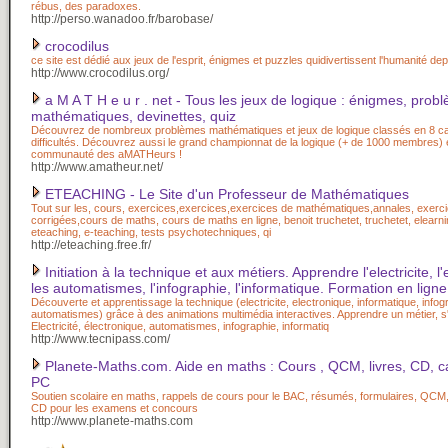
rébus, des paradoxes.
http://perso.wanadoo.fr/barobase/
crocodilus
ce site est dédié aux jeux de l'esprit, énigmes et puzzles quidivertissent l'humanité d
http://www.crocodilus.org/
a M A T H e u r . net - Tous les jeux de logique : énigmes, prob
mathématiques, devinettes, quiz
Découvrez de nombreux problèmes mathématiques et jeux de logique classés en 8 cat
difficultés. Découvrez aussi le grand championnat de la logique (+ de 1000 membres) 
communauté des aMATHeurs !
http://www.amatheur.net/
ETEACHING - Le Site d'un Professeur de Mathématiques
Tout sur les, cours, exercices,exercices,exercices de mathématiques,annales, exerc
corrigées,cours de maths, cours de maths en ligne, benoit truchetet, truchetet, elearni
eteaching, e-teaching, tests psychotechniques, qi
http://eteaching.free.fr/
Initiation à la technique et aux métiers. Apprendre l'electricite, l
les automatismes, l'infographie, l'informatique. Formation en ligne
Découverte et apprentissage la technique (electricite, electronique, informatique, infog
automatismes) grâce à des animations multimédia interactives. Apprendre un métier, s'
Electricité, électronique, automatismes, infographie, informatiq
http://www.tecnipass.com/
Planete-Maths.com. Aide en maths : Cours , QCM, livres, CD, ca
PC
Soutien scolaire en maths, rappels de cours pour le BAC, résumés, formulaires, QCM, 
CD pour les examens et concours
http://www.planete-maths.com