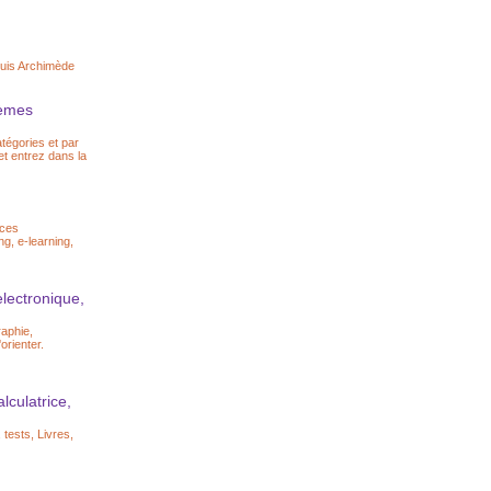
epuis Archimède
lèmes
égories et par
et entrez dans la
ices
ng, e-learning,
'electronique,
raphie,
orienter.
lculatrice,
tests, Livres,