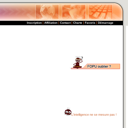
|
|
|
|
|
Inscription
Affiliation
Contact
Charte
Favoris
Démarrage
L'intelligence ne se mesure pas !