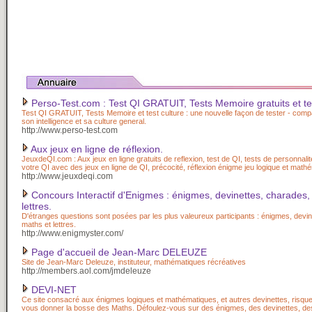
Perso-Test.com : Test QI GRATUIT, Tests Memoire gratuits et tes
Test QI GRATUIT, Tests Memoire et test culture : une nouvelle façon de tester - com
son intelligence et sa culture general.
http://www.perso-test.com
Aux jeux en ligne de réflexion.
JeuxdeQI.com : Aux jeux en ligne gratuits de reflexion, test de QI, tests de personnalité,
votre QI avec des jeux en ligne de QI, précocité, réflexion énigme jeu logique et math
http://www.jeuxdeqi.com
Concours Interactif d'Enigmes : énigmes, devinettes, charades,
lettres.
D'étranges questions sont posées par les plus valeureux participants : énigmes, devi
maths et lettres.
http://www.enigmyster.com/
Page d'accueil de Jean-Marc DELEUZE
Site de Jean-Marc Deleuze, instituteur, mathématiques récréatives
http://members.aol.com/jmdeleuze
DEVI-NET
Ce site consacré aux énigmes logiques et mathématiques, et autres devinettes, risqu
vous donner la bosse des Maths. Défoulez-vous sur des énigmes, des devinettes, de