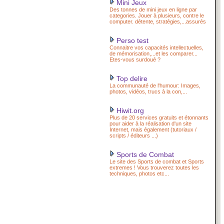
Mini Jeux
Des tonnes de mini jeux en ligne par
categories. Jouer à plusieurs, contre le
computer. détente, stratégies,...assurés
Perso test
Connaitre vos capacités intellectuelles,
de mémorisation,...et les comparer...
Etes-vous surdoué ?
Top delire
La communauté de l'humour: Images,
photos, vidéos, trucs à la con,...
Hiwit.org
Plus de 20 services gratuits et étonnants
pour aider à la réalisation d'un site
Internet, mais également (tutoriaux /
scripts / éditeurs ...)
Sports de Combat
Le site des Sports de combat et Sports
extremes ! Vous trouverez toutes les
techniques, photos etc...