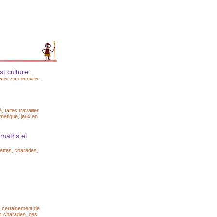
t culture
parer sa memoire,
 faites travailler
ématique, jeux en
 maths et
nettes, charades,
e certainement de
s charades, des