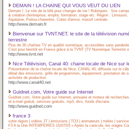
DEMAIN ! LA CHAINE QUI VOUS VEUT DU LIEN
Demain !, Le site de la télé pour changer de vie ! Rubriques : Sos camp
& création d'entreprise, emploi, formation, stage etc. Région : Limousin
Aquitaine, Poitou-charentes, Cotes d'armor, massif centrale
http://www.demain.fr
Bienvenue sur TVNT.NET, le site de la télévision num
terrestre
Plus de 30 chaînes TV en qualité numérique, accessibles sans parabole 
C'est pour bientôt en France grâce à la TVNT (TV Numérique Terrestre o
http://www.tvnt.net
Nice Télévision, Canal 40: chaine locale de Nice sur l
Présentation de la chaîne locale de Nice, CANAL 40, diffusée sur le câbl
détail des émissions, grille de programmes, équipement, prestation de s
activités de production
http://www.canal40.net
Guidnet.com, Votre guide sur Internet
Guidnet.com, Votre guide sur Internet, annuaire et moteur de recherche
et e-mail gratuit, services gratuits, mp3, divx, fonds d'écrans
http://www.guidnet.com
france 3
votre région | vidéos JT | émissions | TO3 | animateurs | météo | service
F3 A la Une INTEMPERIES 15/07/03 » Après la canicule, les orages C