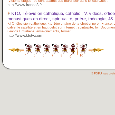
"violents orages" se sont abattus dès mardi soir dans le Sud-Ouest
http://www.france3.fr
KTO, Télévision catholique, catholic TV, videos, offic
monastiques en direct, spiritualité, prière, théologie, J&
KTO télévision catholique, kto 1ère chaîne de tv chrétienne en France, d
cable, le satellite et en haut debit sur Internet : spiritualité, foi, Documen
Grands Entretiens, enseignements, format
http://www.ktotv.com
4
5
6
7
8
10
9
© FOPU tous droit