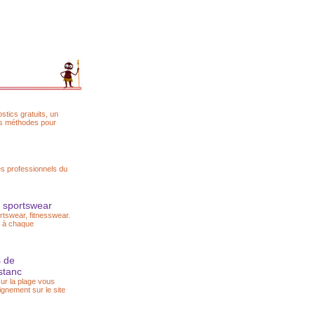
stics gratuits, un
es méthodes pour
s professionnels du
t sportswear
portswear, fitnesswear.
u à chaque
 de
nstanc
ur la plage vous
ignement sur le site