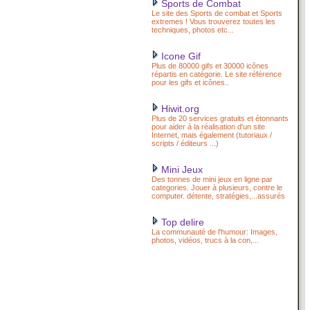
Sports de Combat
Le site des Sports de combat et Sports
extremes ! Vous trouverez toutes les
techniques, photos etc...
Icone Gif
Plus de 80000 gifs et 30000 icônes
répartis en catégorie. Le site référence
pour les gifs et icônes..
Hiwit.org
Plus de 20 services gratuits et étonnants
pour aider à la réalisation d'un site
Internet, mais également (tutoriaux /
scripts / éditeurs ...)
Mini Jeux
Des tonnes de mini jeux en ligne par
categories. Jouer à plusieurs, contre le
computer. détente, stratégies,...assurés
Top delire
La communauté de l'humour: Images,
photos, vidéos, trucs à la con,...