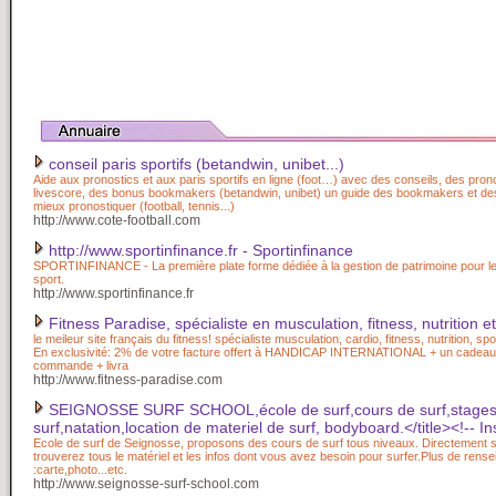
conseil paris sportifs (betandwin, unibet...)
Aide aux pronostics et aux paris sportifs en ligne (foot…) avec des conseils, des prono
livescore, des bonus bookmakers (betandwin, unibet) un guide des bookmakers et d
mieux pronostiquer (football, tennis...)
http://www.cote-football.com
http://www.sportinfinance.fr - Sportinfinance
SPORTINFINANCE - La première plate forme dédiée à la gestion de patrimoine pour le
sport.
http://www.sportinfinance.fr
Fitness Paradise, spécialiste en musculation, fitness, nutrition e
le meileur site français du fitness! spécialiste musculation, cardio, fitness, nutrition, s
En exclusivité: 2% de votre facture offert à HANDICAP INTERNATIONAL + un cadea
commande + livra
http://www.fitness-paradise.com
SEIGNOSSE SURF SCHOOL,école de surf,cours de surf,stages
surf,natation,location de materiel de surf, bodyboard.</title><!-- I
Ecole de surf de Seignosse, proposons des cours de surf tous niveaux. Directement s
trouverez tous le matériel et les infos dont vous avez besoin pour surfer.Plus de rense
:carte,photo...etc.
http://www.seignosse-surf-school.com