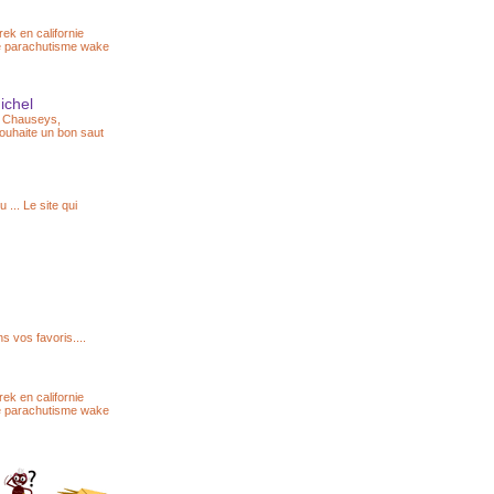
ek en californie
ée parachutisme wake
ichel
es Chauseys,
ouhaite un bon saut
... Le site qui
s vos favoris....
ek en californie
ée parachutisme wake