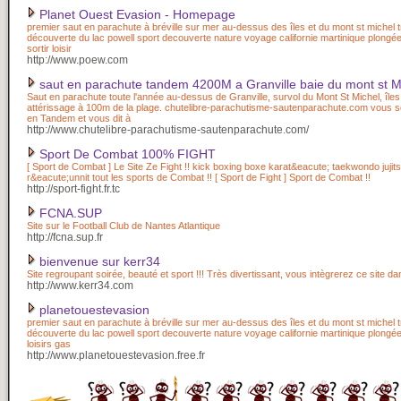
Planet Ouest Evasion - Homepage
premier saut en parachute à bréville sur mer au-dessus des îles et du mont st michel tr
découverte du lac powell sport decouverte nature voyage californie martinique plong
sortir loisir
http://www.poew.com
saut en parachute tandem 4200M a Granville baie du mont st M
Saut en parachute toute l'année au-dessus de Granville, survol du Mont St Michel, îl
attérissage à 100m de la plage. chutelibre-parachutisme-sautenparachute.com vous s
en Tandem et vous dit à
http://www.chutelibre-parachutisme-sautenparachute.com/
Sport De Combat 100% FIGHT
[ Sport de Combat ] Le Site Ze Fight !! kick boxing boxe karat&eacute; taekwondo jujitsu 
r&eacute;unnit tout les sports de Combat !! [ Sport de Fight ] Sport de Combat !!
http://sport-fight.fr.tc
FCNA.SUP
Site sur le Football Club de Nantes Atlantique
http://fcna.sup.fr
bienvenue sur kerr34
Site regroupant soirée, beauté et sport !!! Très divertissant, vous intègrerez ce site dan
http://www.kerr34.com
planetouestevasion
premier saut en parachute à bréville sur mer au-dessus des îles et du mont st michel tr
découverte du lac powell sport decouverte nature voyage californie martinique plong
loisirs gas
http://www.planetouestevasion.free.fr