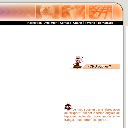
|
|
|
|
|
Inscription
Affiliation
Contact
Charte
Favoris
Démarrage
"Le mot sport est une abréviation
de "disport", qui est le terme anglais de
l'époque médiévale, provenant du terme
français "desporter" (de porter).