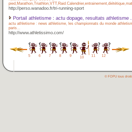
pied,Marathon,Triathlon,VTT,Raid.Calendrier,entrainement,diététique,ma
http://perso.wanadoo.fr/tri-running-sport
Portail athletisme : actu dopage, resultats athletisme .
actu athletisme : news athletisme, les championnats du monde athletis
paris...
http://www.athletissimo.com/
5
6
7
8
9
11
12
10
© FOPU tous droit