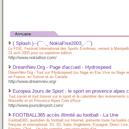
( Splash )--(¯`·.¸ NokiaFise2003¸.·´¯)
Le FISE, Festival International des Sports Extrêmes, revient à Montpelli
21 avril 2003 pour sa septième édition.
http://www.nokiafise.com/
DreamNev.Org - Page d'accueil - Hydrospeed
DreamNev.Org - Tout sur l'Hydrospeed (ou Nage en Eau Vive ou Nage e
en France, en Suisse et au Canada
http://www.dreamnev.org/
Europea Jours de Sport : le sport en provence alpes c
Tout savoir et tout trouver sur le sport et le calendrier des événements s
Marseille et en Provence Alpes Cote d'Azur
http://www.joursdesport.com/
FOOTBALL365 accès illimité au football - La Une
Football365, quotidien du football sur Internet, présente toute l'actualité 
français et international. D1, D2, Italie, Angleterre, Espagne, Direct Live
Forums, Chat… Un site complet, une vraie mine d’or.