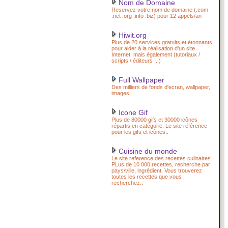
Nom de Domaine
Reservez votre nom de domaine (.com
.net .org .info .biz) pour 12 appels/an
Hiwit.org
Plus de 20 services gratuits et étonnants
pour aider à la réalisation d'un site
Internet, mais également (tutoriaux /
scripts / éditeurs ...)
Full Wallpaper
Des milliers de fonds d'ecran, wallpaper,
images
Icone Gif
Plus de 80000 gifs et 30000 icônes
répartis en catégorie. Le site référence
pour les gifs et icônes..
Cuisine du monde
Le site reference des recettes culinaires.
PLus de 10 000 recettes, recherche par
pays/ville, ingrédient. Vous trouverez
toutes les recettes que vous
recherchez..