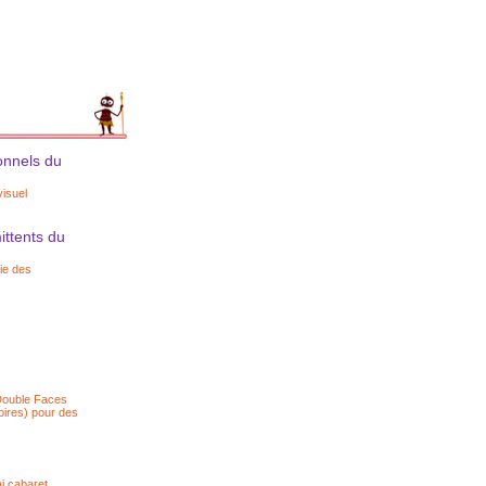
onnels du
isuel
ittents du
aie des
 Double Faces
oires) pour des
ai cabaret