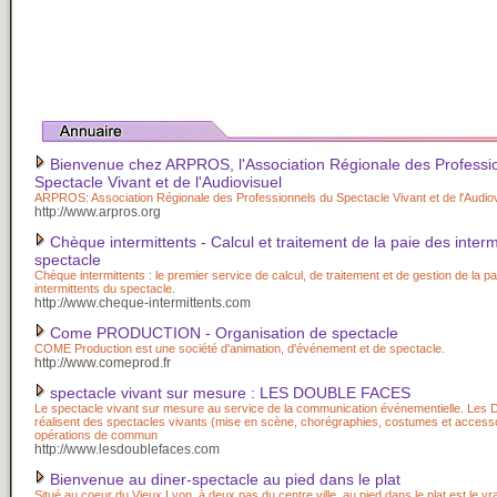
Bienvenue chez ARPROS, l'Association Régionale des Professi
Spectacle Vivant et de l'Audiovisuel
ARPROS: Association Régionale des Professionnels du Spectacle Vivant et de l'Audiov
http://www.arpros.org
Chèque intermittents - Calcul et traitement de la paie des interm
spectacle
Chèque intermittents : le premier service de calcul, de traitement et de gestion de la p
intermittents du spectacle.
http://www.cheque-intermittents.com
Come PRODUCTION - Organisation de spectacle
COME Production est une société d'animation, d'événement et de spectacle.
http://www.comeprod.fr
spectacle vivant sur mesure : LES DOUBLE FACES
Le spectacle vivant sur mesure au service de la communication événementielle. Les
réalisent des spectacles vivants (mise en scène, chorégraphies, costumes et access
opérations de commun
http://www.lesdoublefaces.com
Bienvenue au diner-spectacle au pied dans le plat
Situé au coeur du Vieux Lyon, à deux pas du centre ville, au pied dans le plat est le vr