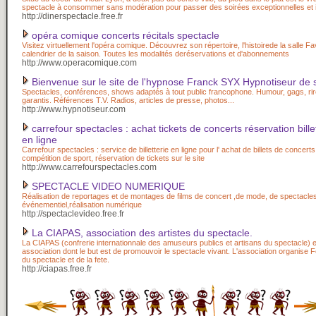
spectacle à consommer sans modération pour passer des soirées exceptionnelles et i
http://dinerspectacle.free.fr
opéra comique concerts récitals spectacle
Visitez virtuellement l'opéra comique. Découvrez son répertoire, l'histoirede la salle Fav
calendrier de la saison. Toutes les modalités deréservations et d'abonnements
http://www.operacomique.com
Bienvenue sur le site de l'hypnose Franck SYX Hypnotiseur de 
Spectacles, conférences, shows adaptés à tout public francophone. Humour, gags, rire
garantis. Références T.V. Radios, articles de presse, photos...
http://www.hypnotiseur.com
carrefour spectacles : achat tickets de concerts réservation billets
en ligne
Carrefour spectacles : service de billetterie en ligne pour l' achat de billets de concerts
compétition de sport, réservation de tickets sur le site
http://www.carrefourspectacles.com
SPECTACLE VIDEO NUMERIQUE
Réalisation de reportages et de montages de films de concert ,de mode, de spectacles
événementiel,réalisation numérique
http://spectaclevideo.free.fr
La CIAPAS, association des artistes du spectacle.
La CIAPAS (confrerie internationnale des amuseurs publics et artisans du spectacle) 
association dont le but est de promouvoir le spectacle vivant. L'association organise Fe
du spectacle et de la fete.
http://ciapas.free.fr