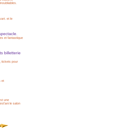
noubliables.
art. et le
spectacle.
s et fantastique
 billetterie
, tickets pour
 et
est une
st'ani le salon