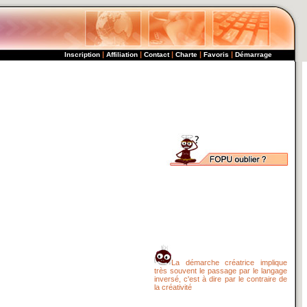
|
|
|
|
|
Inscription
Affiliation
Contact
Charte
Favoris
Démarrage
La démarche créatrice implique
très souvent le passage par le langage
inversé, c'est à dire par le contraire de
la créativité