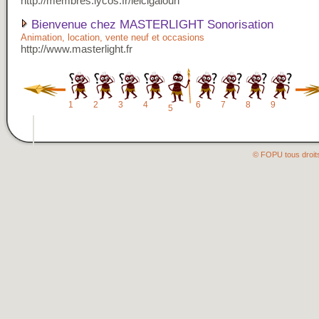
http://membres.lycos.fr/leicigaloun
Bienvenue chez MASTERLIGHT Sonorisation
Animation, location, vente neuf et occasions
http://www.masterlight.fr
1
2
3
4
6
7
8
9
5
© FOPU tous droit