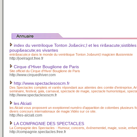
index du ventriloque Tonton Jo&ecirc;l et les rir&eacute;sistibles
poup&eacute;es vivantes
entr&eacute;e dans le monde du ventriloque Tonton Jo&euml;l magicien illusionniste
http://joelragot.free.fr
Cirque d'Hiver Bouglione de Paris
Site officiel du Cirque d'Hiver Bouglione de Paris
http://www.cirquedhiver.com
http://www.spectaclesoscm.fr
Des Spectacles complets et variés répondant aux attentes des comite d'entreprise, Ar
seminaire, festival, gala, carnaval, spectacle de magie, spectacle humoristique, specta
http://www.spectaclesoscm.fr
les Alciati
les Alciati vous proposent un exeptionnel numéro d'apparition de colombes plusieurs fo
divers concours internationaux de magie.Vidéo sur ce site.
http://les-alciati.com
LA COMPAGNIE DES SPECTACLES
La Compagnie des Spectacles - Humour, concerts, événementiel, magie, sosie, enfan
http://compagnie.spectacles.free.fr