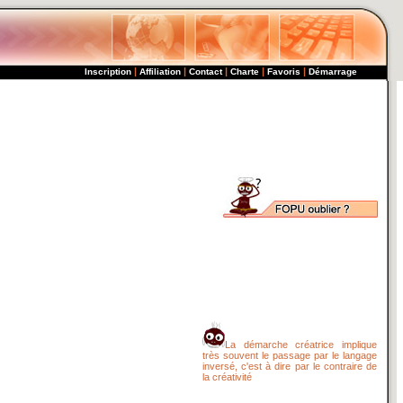
|
|
|
|
|
Inscription
Affiliation
Contact
Charte
Favoris
Démarrage
La démarche créatrice implique
très souvent le passage par le langage
inversé, c'est à dire par le contraire de
la créativité