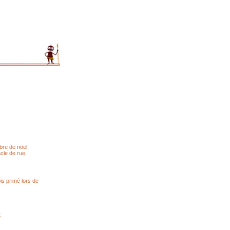
bre de noel,
cle de rue,
is primé lors de
t