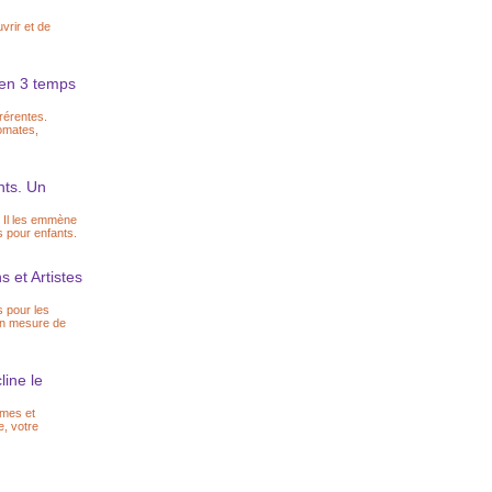
vrir et de
 en 3 temps
rérentes.
tomates,
nts. Un
. Il les emmène
 pour enfants.
 et Artistes
s pour les
en mesure de
ine le
mmes et
, votre