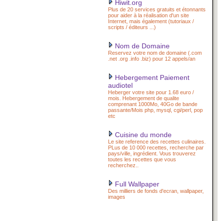
Hiwit.org
Plus de 20 services gratuits et étonnants
pour aider à la réalisation d'un site
Internet, mais également (tutoriaux /
scripts / éditeurs ...)
Nom de Domaine
Reservez votre nom de domaine (.com
.net .org .info .biz) pour 12 appels/an
Hebergement Paiement
audiotel
Heberger votre site pour 1.68 euro /
mois. Hebergement de qualite
comprenant 1000Mo, 40Go de bande
passante/Mois php, mysql, cgi/perl, pop
etc
Cuisine du monde
Le site reference des recettes culinaires.
PLus de 10 000 recettes, recherche par
pays/ville, ingrédient. Vous trouverez
toutes les recettes que vous
recherchez..
Full Wallpaper
Des milliers de fonds d'ecran, wallpaper,
images