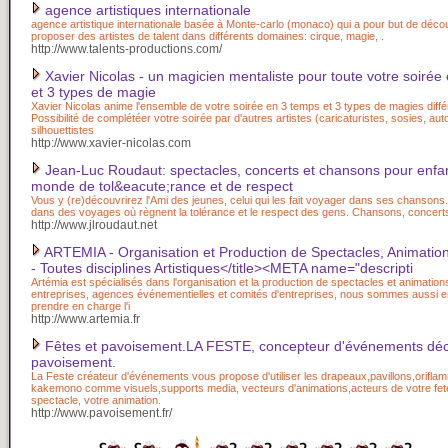
agence artistiques internationale
agence artistique internationale basée à Monte-carlo (monaco) qui a pour but de décou
proposer des artistes de talent dans différents domaines: cirque, magie, .
http://www.talents-productions.com/
Xavier Nicolas - un magicien mentaliste pour toute votre soirée
et 3 types de magie
Xavier Nicolas anime l'ensemble de votre soirée en 3 temps et 3 types de magies diffé
Possibilité de complétéer votre soirée par d'autres artistes (caricaturistes, sosies, au
silhouettistes
http://www.xavier-nicolas.com
Jean-Luc Roudaut: spectacles, concerts et chansons pour enfa
monde de tol&eacute;rance et de respect
Vous y (re)découvrirez l'Ami des jeunes, celui qui les fait voyager dans ses chansons
dans des voyages où règnent la tolérance et le respect des gens. Chansons, concerts
http://www.jlroudaut.net
ARTEMIA - Organisation et Production de Spectacles, Animations
- Toutes disciplines Artistiques</title><META name="descripti
Artémia est spécialisés dans l'organisation et la production de spectacles et animation
entreprises, agences événementielles et comités d'entreprises, nous sommes aussi 
prendre en charge l'i
http://www.artemia.fr
Fêtes et pavoisement.LA FESTE, concepteur d'événements décl
pavoisement.
La Feste créateur d'événements vous propose d'utiliser les drapeaux,pavillons,orifla
kakemono comme visuels,supports media, vecteurs d'animations,acteurs de votre fete
spectacle, votre animation.
http://www.pavoisement.fr/