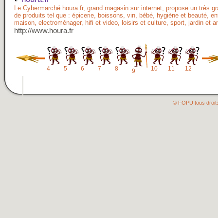
Le Cybermarché houra.fr, grand magasin sur internet, propose un très 
de produits tel que : épicerie, boissons, vin, bébé, hygiène et beauté, ent
maison, electroménager, hifi et video, loisirs et culture, sport, jardin et 
http://www.houra.fr
4
5
6
7
8
10
11
12
9
© FOPU tous droit