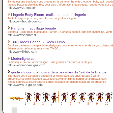
Zohea est une boutique vous proposant la vente en ligne de : jouet en bois, lapin doudo
meuble Haba et bien d'autres, pour plus d'informations et produits, rendez-vous sur 
http://www.zohea.com
Lingerie Body Bloom: maillot de bain et lingerie
Toute la lingerie push up, nuisette sur body bloom lingerie
http://www.bodybloom.com
Parfums, maquillage beauté
Sephora - Soin, Bain, Maquillage, Parfum... Conseils beauté, liste des magasins, vente 
http://www.sephora.fr
1001 Idées Cadeaux-Déco-Humo
Boutique cadeauxn gadgets humoristiqques pour enterrement de vie garçon, objets déc
thèmes pour petits et grands chez TIKBOU
http://www.tikbou.com
Modenligne.com
La boutique Prêt à Porter en ligne - Vos grandes marques à petits prix
http://www.modenligne.com
guide shopping et loisirs dans les villes du Sud de la France
Sud-guide votre partenaire shopping et loisirs dans les villes du Sud à aix en
provence,marseille,toulouse,pau,beziers,avignon,nimes,perpignan,bordeaux,saint
tropez,cannes,arles,pertuis,nice,arles,toulouse,perpignan,toulon,aix en provence
http://www.sud-guide.com
1
2
3
5
6
7
8
9
10
4