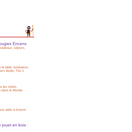
Bougies Encens
s cadeaux, séjours,
la table, luminaires,
ers Ibride, Téo J
 les styles.
on dans le Monde
ous aider à trouver
 jouet en bois :