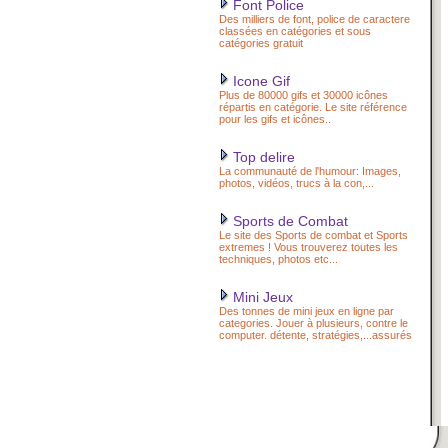
Font Police
Des milliers de font, police de caractere
classées en catégories et sous
catégories gratuit
Icone Gif
Plus de 80000 gifs et 30000 icônes
répartis en catégorie. Le site référence
pour les gifs et icônes..
Top delire
La communauté de l'humour: Images,
photos, vidéos, trucs à la con,...
Sports de Combat
Le site des Sports de combat et Sports
extremes ! Vous trouverez toutes les
techniques, photos etc...
Mini Jeux
Des tonnes de mini jeux en ligne par
categories. Jouer à plusieurs, contre le
computer. détente, stratégies,...assurés