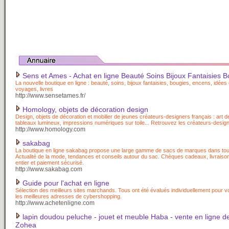
Sens et Ames - Achat en ligne Beauté Soins Bijoux Fantaisies 
La nouvelle boutique en ligne : beauté, soins, bijoux fantaisies, bougies, encens, idée
voyages, livres
http://www.sensetames.fr/
Homology, objets de décoration design
Design, objets de décoration et mobilier de jeunes créateurs-designers français : art de 
tableaux lumineux, impressions numériques sur toile... Retrouvez les créateurs-design
http://www.homology.com
sakabag
La boutique en ligne sakabag propose une large gamme de sacs de marques dans tous
Actualité de la mode, tendances et conseils autour du sac. Chèques cadeaux, livrais
entier et paiement sécurisé.
http://www.sakabag.com
Guide pour l'achat en ligne
Sélection des meilleurs sites marchands. Tous ont été évalués individuellement pour v
les meilleures adresses de cybershopping.
http://www.achetenligne.com
lapin doudou peluche - jouet et meuble Haba - vente en ligne de
Zohea