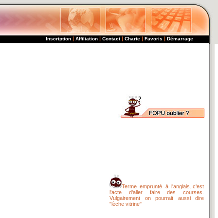
|
|
|
|
|
Inscription
Affiliation
Contact
Charte
Favoris
Démarrage
Terme emprunté à l'anglais..c'est
l'acte d'aller faire des courses.
Vulgairement on pourrait aussi dire
"lèche vitrine"