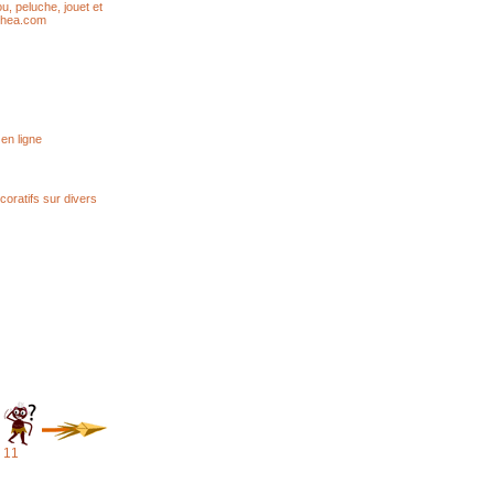
u, peluche, jouet et
zohea.com
en ligne
oratifs sur divers
11