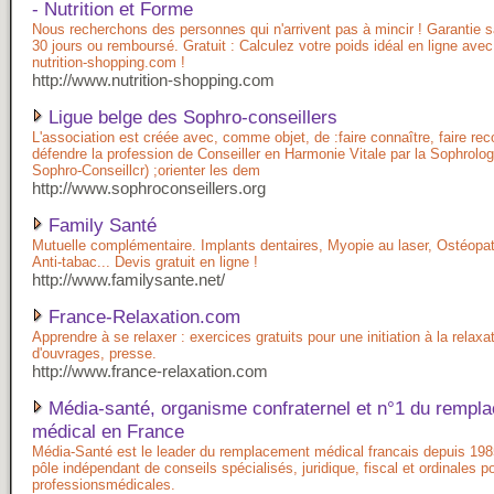
- Nutrition et Forme
Nous recherchons des personnes qui n'arrivent pas à mincir ! Garantie s
30 jours ou remboursé. Gratuit : Calculez votre poids idéal en ligne avec
nutrition-shopping.com !
http://www.nutrition-shopping.com
Ligue belge des Sophro-conseillers
L'association est créée avec, comme objet, de :faire connaître, faire rec
défendre la profession de Conseiller en Harmonie Vitale par la Sophrolog
Sophro-Conseillcr) ;orienter les dem
http://www.sophroconseillers.org
Family Santé
Mutuelle complémentaire. Implants dentaires, Myopie au laser, Ostéopath
Anti-tabac... Devis gratuit en ligne !
http://www.familysante.net/
France-Relaxation.com
Apprendre à se relaxer : exercices gratuits pour une initiation à la relaxa
d'ouvrages, presse.
http://www.france-relaxation.com
Média-santé, organisme confraternel et n°1 du rempl
médical en France
Média-Santé est le leader du remplacement médical francais depuis 19
pôle indépendant de conseils spécialisés, juridique, fiscal et ordinales p
professionsmédicales.