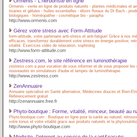
Ormenis - L'herboriste en ligne
Ormenis - vente en ligne de produits naturels - plantes médicinales et 
tisanes et gélules - huiles essentielles - élixirs floraux du Dr Bach - prod
biologiques - homéopathie - cosmétique bio - parapha
http://www.ormenis.com
Gérez votre stress avec Form-Attitude
form-attitude, votre partenaire anti-stress et anti-fatigue! Grâce à nos 
efficaces, transformez durablement votre stress en énergie positive, ret
vitalité. Exercices vidéo de relaxation, sophrolog
http://www.form-attitude.com
Zestress.com, le site référence en luminothérapie
zestress.com a pour vocation de vous informer et de vous proposer les 
nouveautés en simulateurs d'aube et lampes de luminothérapie.
http://www.zestress.com
ZenAnnuaire
Annuaire spécialisé en Santé alternative, Médecines douces et Bien-Etr
Référencement gratuit
http://zenannuaire.free.fr
Phyto-boutique : Forme, vitalité, minceur, beauté au n
Phyto-boutique.com : Boutique en ligne pour la santé au naturel, retrouv
votre tonus et votre vitalité grace aux produits naturels et la phytonutriti
http://www.phyto-boutique.com
Medisite, l'internet au service de la sant&eacute;