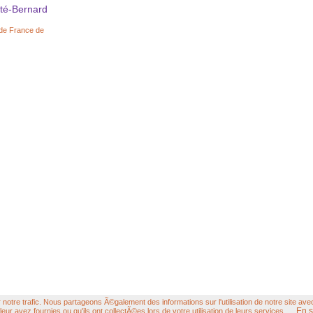
rté-Bernard
 de France de
otre trafic. Nous partageons Ã©galement des informations sur l'utilisation de notre site ave
En s
eur avez fournies ou qu'ils ont collectÃ©es lors de votre utilisation de leurs services.
Hébergement Hiwit.net
© FOPU tous droits réservés,