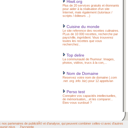
Hiwit.org
Plus de 20 services gratuits et étonnants
pour aider à la réalisation d'un site
Internet, mais également (tutoriaux /
scripts / éditeurs ...)
Cuisine du monde
Le site reference des recettes culinaires.
PLus de 10 000 recettes, recherche par
pays/ville, ingrédient. Vous trouverez
toutes les recettes que vous
recherchez..
Top delire
La communauté de l'humour: Images,
photos, vidéos, trucs à la con,...
Nom de Domaine
Reservez votre nom de domaine (.com
.net .org .info .biz) pour 12 appels/an
Perso test
Connaitre vos capacités intellectuelles,
de mémorisation,...et les comparer...
Etes-vous surdoué ?
c nos partenaires de publicitÃ© et d'analyse, qui peuvent combiner celles-ci avec d'autres
avoir plus
J'accepte