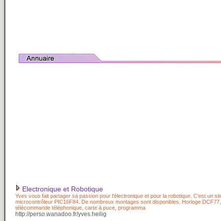
Electronique et Robotique
Yves vous fait partager sa passion pour l'électronique et pour la robotique. C'est un site 
microcontrôleur PIC16F84. De nombreux montages sont disponibles. Horloge DCF77, r
télécommande téléphonique, carte à puce, programma
http://perso.wanadoo.fr/yves.heilig