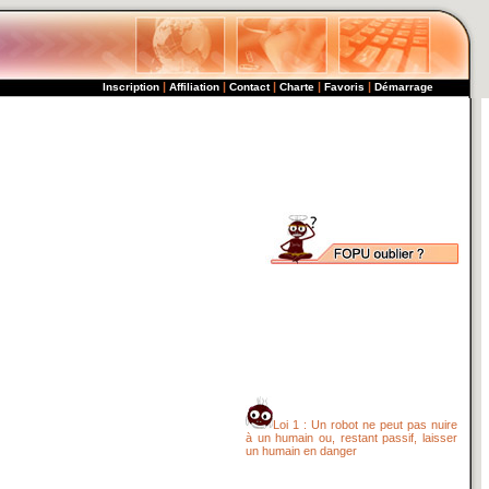
|
|
|
|
|
Inscription
Affiliation
Contact
Charte
Favoris
Démarrage
Loi 1 : Un robot ne peut pas nuire
à un humain ou, restant passif, laisser
un humain en danger