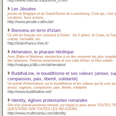
http://www.vatican.va/phome_fr.htm
Les Jésuites
jesuite de Belgique et du Grand-Duche du Luxembourg. C'est qui, c'est q
vocations, leurs actions, ...
http://www.jesuite.catho.be/
Bienvenu en terre d'Islam
Ce site en français est consacré à l'Islam : les 5 piliers, le Coran, la Trad
culture, l'actualité, etc.
http://islamfrance.free.fr/
Akhenaton, le pharaon hérétique
Avec Blake et Mortimer, introduciton à un des moments les plus singulier
des pharaons, l'hérésie amarnienne et son culte d'Aton, le Dieu solaire
http://vialupo.jcldb.com/akhenaton/
BuddhaLine, le bouddhisme et ses valeurs (amour, sa
compassion, paix, liberté, solidarité)
Un portail d'informations sur le bouddhisme et les valeurs qui lui sont as
amour, sagesse, compassion, paix, liberté, solidarité
http://www.buddhaline.net/
Identity, églises protestantes romandes
Site d'un journal jeunesse romand, sur lequel tu peux poser TOUTES T
QUESTIONS SUR TOUTES LES RELIGIONS.
http://www.multimania.com/identity