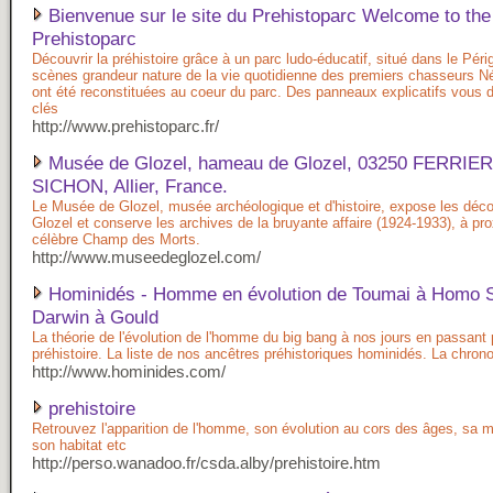
Bienvenue sur le site du Prehistoparc Welcome to the
Prehistoparc
Découvrir la préhistoire grâce à un parc ludo-éducatif, situé dans le Pér
scènes grandeur nature de la vie quotidienne des premiers chasseurs N
ont été reconstituées au coeur du parc. Des panneaux explicatifs vous 
clés
http://www.prehistoparc.fr/
Musée de Glozel, hameau de Glozel, 03250 FERRIE
SICHON, Allier, France.
Le Musée de Glozel, musée archéologique et d'histoire, expose les déc
Glozel et conserve les archives de la bruyante affaire (1924-1933), à pr
célèbre Champ des Morts.
http://www.museedeglozel.com/
Hominidés - Homme en évolution de Toumai à Homo S
Darwin à Gould
La théorie de l'évolution de l'homme du big bang à nos jours en passant 
préhistoire. La liste de nos ancêtres préhistoriques hominidés. La chrono
http://www.hominides.com/
prehistoire
Retrouvez l'apparition de l'homme, son évolution au cors des âges, sa ma
son habitat etc
http://perso.wanadoo.fr/csda.alby/prehistoire.htm