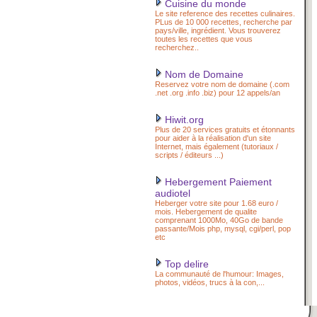
Cuisine du monde
Le site reference des recettes culinaires.
PLus de 10 000 recettes, recherche par
pays/ville, ingrédient. Vous trouverez
toutes les recettes que vous
recherchez..
Nom de Domaine
Reservez votre nom de domaine (.com
.net .org .info .biz) pour 12 appels/an
Hiwit.org
Plus de 20 services gratuits et étonnants
pour aider à la réalisation d'un site
Internet, mais également (tutoriaux /
scripts / éditeurs ...)
Hebergement Paiement
audiotel
Heberger votre site pour 1.68 euro /
mois. Hebergement de qualite
comprenant 1000Mo, 40Go de bande
passante/Mois php, mysql, cgi/perl, pop
etc
Top delire
La communauté de l'humour: Images,
photos, vidéos, trucs à la con,...