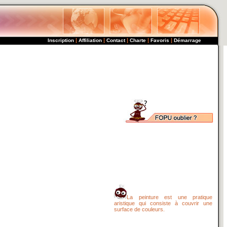
|
|
|
|
|
Inscription
Affiliation
Contact
Charte
Favoris
Démarrage
La peinture est une pratique
aristique qui consiste à couvrir une
surface de couleurs.