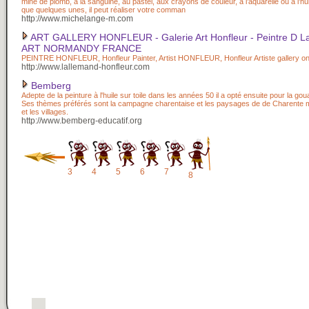
mine de plomb, à la sanguine, au pastel, aux crayons de couleur, à l’aquarelle ou à l’hui
que quelques unes, il peut réaliser votre comman
http://www.michelange-m.com
ART GALLERY HONFLEUR - Galerie Art Honfleur - Peintre D La
ART NORMANDY FRANCE
PEINTRE HONFLEUR, Honfleur Painter, Artist HONFLEUR, Honfleur Artiste gallery on 
http://www.lallemand-honfleur.com
Bemberg
Adepte de la peinture à l'huile sur toile dans les années 50 il a opté ensuite pour la go
Ses thèmes préférés sont la campagne charentaise et les paysages de de Charente ma
et les villages.
http://www.bemberg-educatif.org
3
4
5
6
7
8