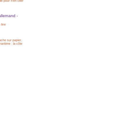
le pour n'en citer
llemand -
line
uache sur papier.
ritime : la côte