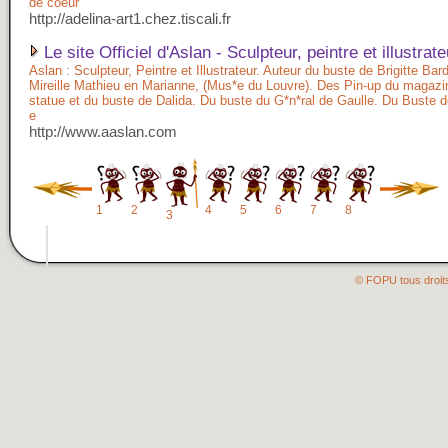
de coeur
http://adelina-art1.chez.tiscali.fr
Le site Officiel d'Aslan - Sculpteur, peintre et illustrate
Aslan : Sculpteur, Peintre et Illustrateur. Auteur du buste de Brigitte Bar
Mireille Mathieu en Marianne, (Mus*e du Louvre). Des Pin-up du magazin
statue et du buste de Dalida. Du buste du G*n*ral de Gaulle. Du Buste d
e
http://www.aaslan.com
1
2
4
5
6
7
8
3
© FOPU tous droit