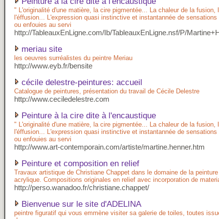
Peinture à la cire dite à l'encaustique
" L'originalité d'une matière, la cire pigmentée... La chaleur de la fusion, l
l'éffusion... L'expression quasi instinctive et instantannée de sensation
ou enfouies au servi
http://TableauxEnLigne.com/Ib/TableauxEnLigne.nsf/P/Martine+
meriau site
les oeuvres surréalistes du peintre Meriau
http://www.eyb.fr/bensite
cécile delestre-peintures: accueil
Catalogue de peintures, présentation du travail de Cécile Delestre
http://www.ceciledelestre.com
Peinture à la cire dite à l'encaustique
" L'originalité d'une matière, la cire pigmentée... La chaleur de la fusion, l
l'éffusion... L'expression quasi instinctive et instantannée de sensation
ou enfouies au servi
http://www.art-contemporain.com/artiste/martine.henner.htm
Peinture et composition en relief
Travaux artistique de Christiane Chappet dans le domaine de la peinture :
acrylique. Compositions originales en relief avec incorporation de materi
http://perso.wanadoo.fr/christiane.chappet/
Bienvenue sur le site d'ADELINA
peintre figuratif qui vous emmène visiter sa galerie de toiles, toutes is