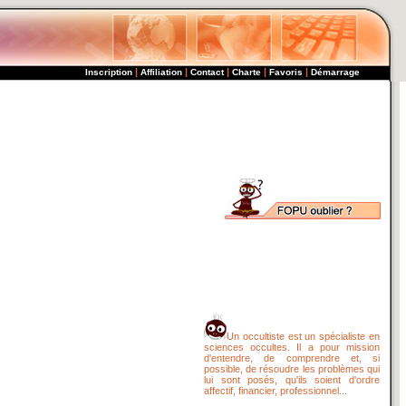
|
|
|
|
|
Inscription
Affiliation
Contact
Charte
Favoris
Démarrage
Un occultiste est un spécialiste en
sciences occultes. Il a pour mission
d'entendre, de comprendre et, si
possible, de résoudre les problèmes qui
lui sont posés, qu'ils soient d'ordre
affectif, financier, professionnel...