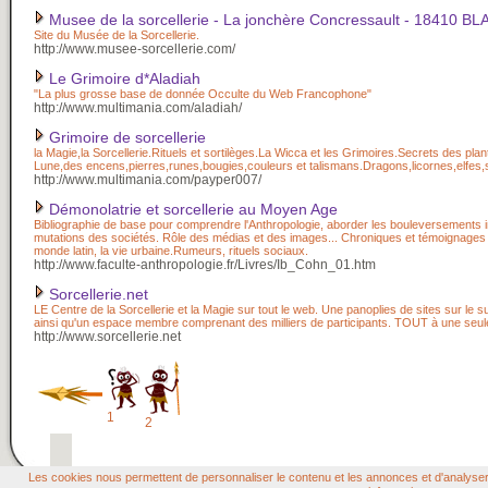
Musee de la sorcellerie - La jonchère Concressault - 18410
Site du Musée de la Sorcellerie.
http://www.musee-sorcellerie.com/
Le Grimoire d*Aladiah
"La plus grosse base de donnée Occulte du Web Francophone"
http://www.multimania.com/aladiah/
Grimoire de sorcellerie
la Magie,la Sorcellerie.Rituels et sortilèges.La Wicca et les Grimoires.Secrets des plan
Lune,des encens,pierres,runes,bougies,couleurs et talismans.Dragons,licornes,elfes,
http://www.multimania.com/payper007/
Démonolatrie et sorcellerie au Moyen Age
Bibliographie de base pour comprendre l'Anthropologie, aborder les bouleversements i
mutations des sociétés. Rôle des médias et des images... Chroniques et témoignages su
monde latin, la vie urbaine.Rumeurs, rituels sociaux.
http://www.faculte-anthropologie.fr/Livres/Ib_Cohn_01.htm
Sorcellerie.net
LE Centre de la Sorcellerie et la Magie sur tout le web. Une panoplies de sites sur le s
ainsi qu'un espace membre comprenant des milliers de participants. TOUT à une seul
http://www.sorcellerie.net
1
2
Les cookies nous permettent de personnaliser le contenu et les annonces et d'analyser n