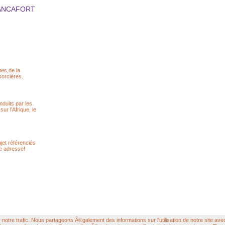
 BLANCAFORT
tes,de la
sorcières.
nduits par les
r l'Afrique, le
ujet référenciés
e adresse!
otre trafic. Nous partageons Ã©galement des informations sur l'utilisation de notre site ave