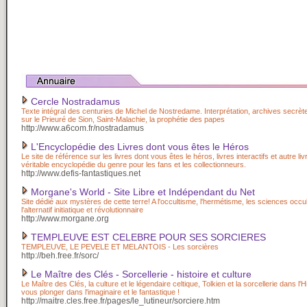
Cercle Nostradamus
Texte intégral des centuries de Michel de Nostredame. Interprétation, archives secrète
sur le Prieuré de Sion, Saint-Malachie, la prophétie des papes
http://www.a6com.fr/nostradamus
L'Encyclopédie des Livres dont vous êtes le Héros
Le site de référence sur les livres dont vous êtes le héros, livres interactifs et autre li
véritable encyclopédie du genre pour les fans et les collectionneurs.
http://www.defis-fantastiques.net
Morgane's World - Site Libre et Indépendant du Net
Site dédié aux mystères de cette terre! A l'occultisme, l'hermétisme, les sciences occul
l'alternatif initiatique et révolutionnaire
http://www.morgane.org
TEMPLEUVE EST CELEBRE POUR SES SORCIERES
TEMPLEUVE, LE PEVELE ET MELANTOIS - Les sorcières
http://beh.free.fr/sorc/
Le Maître des Clés - Sorcellerie - histoire et culture
Le Maître des Clés, la culture et le légendaire celtique, Tolkien et la sorcellerie dans l'
vous plonger dans l'imaginaire et le fantastique !
http://maitre.cles.free.fr/pages/le_lutineur/sorciere.htm