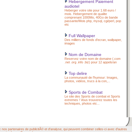
Hebergement Paiement
audiotel
Heberger votre site pour 1.68 euro /
mois. Hebergement de qualite
comprenant 1000Mo, 40Go de bande
passante/Mois php, mysql, cgi/perl, pop
etc
Full Wallpaper
Des milliers de fonds d'ecran, wallpaper,
images
Nom de Domaine
Reservez votre nom de domaine (.com
.net .org .info .biz) pour 12 appels/an
Top delire
La communauté de l'humour: Images,
photos, vidéos, trucs à la con,...
Sports de Combat
Le site des Sports de combat et Sports
extremes ! Vous trouverez toutes les
techniques, photos etc...
c nos partenaires de publicitÃ© et d'analyse, qui peuvent combiner celles-ci avec d'autres