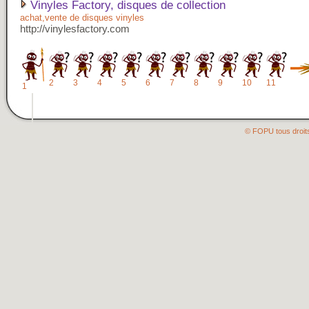
Vinyles Factory, disques de collection
achat,vente de disques vinyles
http://vinylesfactory.com
2
3
4
5
6
7
8
9
10
11
1
© FOPU tous droit