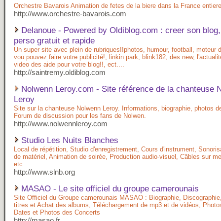
Orchestre Bavarois Animation de fetes de la biere dans la France entier
http://www.orchestre-bavarois.com
Delanoue - Powered by Oldiblog.com : creer son blog,
perso gratuit et rapide
Un super site avec plein de rubriques!!photos, humour, football, moteur 
vou pouvez faire votre publicité!, linkin park, blink182, des new, l'actualit
video des aide pour votre blog!!, ect....
http://saintremy.oldiblog.com
Nolwenn Leroy.com - Site référence de la chanteuse 
Leroy
Site sur la chanteuse Nolwenn Leroy. Informations, biographie, photos 
Forum de discussion pour les fans de Nolwen.
http://www.nolwennleroy.com
Studio Les Nuits Blanches
Local de répétition, Studio d'enregistrement, Cours d'instrument, Sonoris
de matériel, Animation de soirée, Production audio-visuel, Câbles sur m
etc.
http://www.slnb.org
MASAO - Le site officiel du groupe camerounais
Site Officiel du Groupe camerounais MASAO : Biographie, Discographie
titres et Achat des albums, Téléchargement de mp3 et de vidéos, Photo
Dates et Photos des Concerts
http://masao.fr