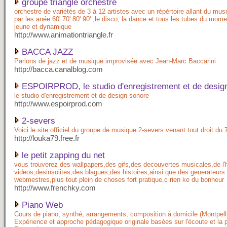
groupe triangle orchestre
orchestre de variétés de 3 à 12 artistes avec un répértoire allant du mu
par les anée 60' 70' 80' 90' ,le disco, la dance et tous les tubes du mom
jeune et dynamique
http://www.animationtriangle.fr
BACCA JAZZ
Parlons de jazz et de musique improvisée avec Jean-Marc Baccarini
http://bacca.canalblog.com
ESPOIRPROD, le studio d'enregistrement et de desig
le studio d'enregistrement et de design sonore
http://www.espoirprod.com
2-severs
Voici le site officiel du groupe de musique 2-severs venant tout droit du 
http://louka79.free.fr
le petit zapping du net
vous trouverez des wallpapers,des gifs,des decouvertes musicales,de l
videos,desinsolites,des blagues,des histoires,ainsi que des generateurs
webmestres,plus tout plein de choses fort pratique,c rien ke du bonheur
http://www.frenchky.com
Piano Web
Cours de piano, synthé, arrangements, composition à domicile (Montpellie
Expérience et approche pédagogique originale basées sur l'écoute et la p