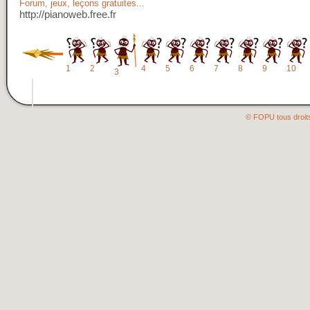
Forum, jeux, leçons gratuites...
http://pianoweb.free.fr
1
2
4
5
6
7
8
9
10
3
© FOPU tous droit