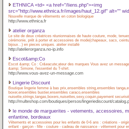
ETHNICA <td> <a href="/liens.php"><img
src="http://www.ethnica.fr/images/haut_12.gif" alt="" wi
Nouvelle marque de vêtements en coton biologique
http://www.ethnica.fr
atelier organza
Le site de deux créatrices réunionnaises de haute couture, mode, tenue
cérémonie, prêt à porter et accessoires de mode(chapeaux, sacs, ceintu
bijoux...) en pieces uniques. atelier installé
http://atelierorganza.no-ip.info
Escot&amp;Co
Escot &amp; Co : Cr&eacute;ateur des marques Vous avez un message
&amp; Simone, l'essentiel du T-shirt.
http://www.vous-avez-un-message.com
Lingerie Discount
Boutique lingerie femme à bas prix,ensembles string,ensembles tanga,
boxer,ensembles bustier,ensembles caraco,ensembles
nuisette,strings,tangas,boxers,nuisettes,sexy,coquin,payement securisé 
http://multeshop.com/boutiques/persos/lingeriediscount/catalog.
le monde de marguerites - vetements, accessoires, 
enfantine, bordeaux
Vêtements et accessoires pour les enfants de 0-6 ans : créations - origi
enfant - garçon - fille - couture - cadeau de naissance - vêtement pour e