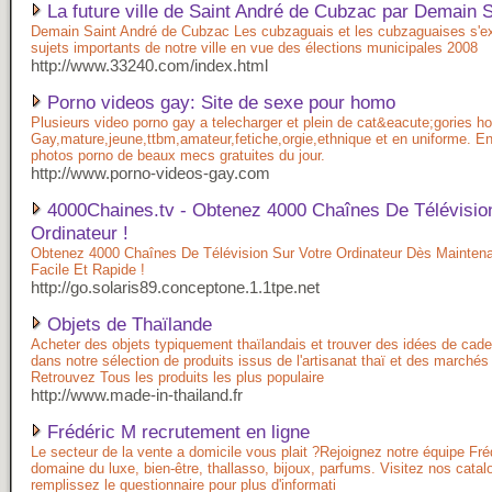
La future ville de Saint André de Cubzac par Demain S
Demain Saint André de Cubzac Les cubzaguais et les cubzaguaises s'ex
sujets importants de notre ville en vue des élections municipales 2008
http://www.33240.com/index.html
Porno videos gay: Site de sexe pour homo
Plusieurs video porno gay a telecharger et plein de cat&eacute;gories h
Gay,mature,jeune,ttbm,amateur,fetiche,orgie,ethnique et en uniforme. E
photos porno de beaux mecs gratuites du jour.
http://www.porno-videos-gay.com
4000Chaines.tv - Obtenez 4000 Chaînes De Télévision
Ordinateur !
Obtenez 4000 Chaînes De Télévision Sur Votre Ordinateur Dès Maintenant
Facile Et Rapide !
http://go.solaris89.conceptone.1.1tpe.net
Objets de Thaïlande
Acheter des objets typiquement thaïlandais et trouver des idées de cad
dans notre sélection de produits issus de l'artisanat thaï et des marchés
Retrouvez Tous les produits les plus populaire
http://www.made-in-thailand.fr
Frédéric M recrutement en ligne
Le secteur de la vente a domicile vous plait ?Rejoignez notre équipe Fré
domaine du luxe, bien-être, thallasso, bijoux, parfums. Visitez nos catal
remplissez le questionnaire pour plus d'informati