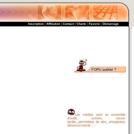
|
|
|
|
|
Inscription
Affiliation
Contact
Charte
Favoris
Démarrage
Les médias sont un ensemble
d'outils: sonore, visuel,
tactile,..permettant de dire, enregistrer,
dénoncer.mentir ....