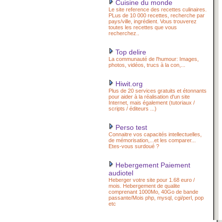
Cuisine du monde
Le site reference des recettes culinaires.
PLus de 10 000 recettes, recherche par
pays/ville, ingrédient. Vous trouverez
toutes les recettes que vous
recherchez..
Top delire
La communauté de l'humour: Images,
photos, vidéos, trucs à la con,...
Hiwit.org
Plus de 20 services gratuits et étonnants
pour aider à la réalisation d'un site
Internet, mais également (tutoriaux /
scripts / éditeurs ...)
Perso test
Connaitre vos capacités intellectuelles,
de mémorisation,...et les comparer...
Etes-vous surdoué ?
Hebergement Paiement
audiotel
Heberger votre site pour 1.68 euro /
mois. Hebergement de qualite
comprenant 1000Mo, 40Go de bande
passante/Mois php, mysql, cgi/perl, pop
etc