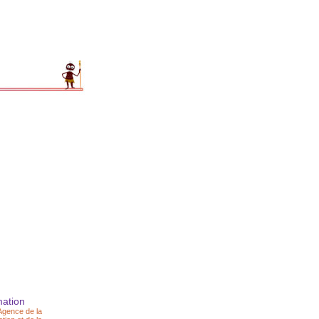
mation
'Agence de la