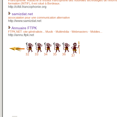
Francophonie. Rattaché à l'Institut francophone des nouvelles technologies de l'informa
formation (INTIF), il est situé à Bordeaux.
http://cifdi.francophonie.org
samizdat.net
assocaiation pour une communication alternative
http://www.samizdat.net
Annuaire FTPK
FTPK.NET: site généraliste... Musik - Multimédia - Webmasters - Mobiles...
http://annu.ftpk.net
32
33
34
35
36
37