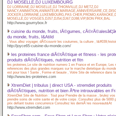
DJ MOSELLE,DJ LUXEMBOURG
DJ LORRAINE,DJ MOSELLE,DJ THIONVILLE,DJ METZ,DJ
NANCY,ANIMATION,ANIMATEUR,MARIAGE,ANNIVERSAIRE,CE,DISC
JOCKER,LORRAINE,LUXEMBOURG,PAS CHER,PROMO,KARAOKE,
MOSELLE,DJ VOSGES,DJ57,DJ54,DJ67,DJ88,VIP,BON PRIX,BAL
http://www.goumybox.fr
cuisine du monde, fruits, lÃ©gumes, cÃ©rÃ©alesâ€¦â€¦
du monde, fruits, l&Atild
, Vous allez voyager, dÃ©couvrir les coutumes, la culture , l&#039;histo
http://joyce65-cuisine-du-monde.com/
les proteines france diÃ©tÃ©tique et fitness - les prot
produits diÃ©tÃ©tiques, nutrition et fitn
les proteines,Le site de nutrition numero 1 en France et en Europe, Les 
references des plus grandes marques sur le marche dietetique du monde 
est pour tous ! Sante , Forme et beaute , Votre Site de reference dans l
http://www.les-proteines.com
XtremDiet | tribulus | direct USA - xtremdiet produits
diÃ©tÃ©tiques, nutrition et bien Ãªtre introuvables en Fr
XtremDiet Site de Nutrition : Tout pour Prendre de la masse , brulez vos
prendre soins de votre sante et de votre corps .Consultez plus de 5000 p
prix defiant toutes concurrence Consultez les derniÃ¨res nouveaut&At
http://www.xtremdiet.com