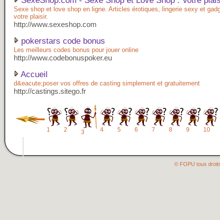
SexeShop.com - Sexe Shop et Love Shop : Votre plaisir
Sexe shop et love shop en ligne. Articles érotiques, lingerie sexy et ga
votre plaisir.
http://www.sexeshop.com
pokerstars code bonus
Les meilleurs codes bonus pour jouer online
http://www.codebonuspoker.eu
Accueil
d&eacute;poser vos offres de casting simplement et gratuitement
http://castings.sitego.fr
1
2
4
5
6
7
8
9
10
3
© FOPU tous droit