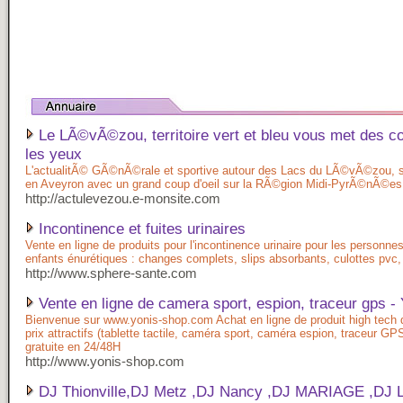
Le LÃ©vÃ©zou, territoire vert et bleu vous met des co
les yeux
L'actualitÃ© GÃ©nÃ©rale et sportive autour des Lacs du LÃ©vÃ©zou, su
en Aveyron avec un grand coup d'oeil sur la RÃ©gion Midi-PyrÃ©nÃ©es
http://actulevezou.e-monsite.com
Incontinence et fuites urinaires
Vente en ligne de produits pour l'incontinence urinaire pour les personne
enfants énurétiques : changes complets, slips absorbants, culottes pvc, 
http://www.sphere-sante.com
Vente en ligne de camera sport, espion, traceur gps -
Bienvenue sur www.yonis-shop.com Achat en ligne de produit high tech d
prix attractifs (tablette tactile, caméra sport, caméra espion, traceur GPS
gratuite en 24/48H
http://www.yonis-shop.com
DJ Thionville,DJ Metz ,DJ Nancy ,DJ MARIAGE ,DJ