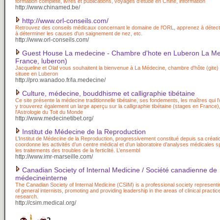
formation complète, livres et publications, voyages d'étude en Chine, information
http://www.chinamed.be/
http://www.orl-conseils.com/
Retrouvez des conseils médicaux concernant le domaine de l'ORL, apprenez à détecte
à déterminer les causes d'un saignement de nez, etc.
http://www.orl-conseils.com/
Guest House La medecine - Chambre d'hote en Luberon La Med
France, luberon)
Jacqueline et Olaf vous souhaitent la bienvenue à La Médecine, chambre d'hôte (gite)
situee en Luberon
http://pro.wanadoo.fr/la.medecine/
Culture, médecine, bouddhisme et calligraphie tibétaine
Ce site présente la médecine traditionnelle tibétaine, ses fondements, les maîtres qui l
y trouverez également un large aperçu sur la calligraphie tibétaine (stages en France),
l'Astrologie du Toit du Monde
http://www.medecinetibet.org/
Institut de Médecine de la Reproduction
L’Institut de Médecine de la Reproduction, progressivement constitué depuis sa créati
coordonne les activités d’un centre médical et d’un laboratoire d’analyses médicales s
les traitements des troubles de la ferticlité. L’ensembl
http://www.imr-marseille.com/
Canadian Society of Internal Medicine / Société canadienne de
médecineinterne
The Canadian Society of Internal Medicine (CSIM) is a professional society representin
of general internists, promoting and providing leadership in the areas of clinical practi
research.
http://csim.medical.org/