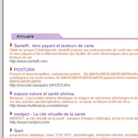
Santeffi : tiers payant et lecteurs de carte
Filiale du groupe Crédit Agricole, Santeffi propose aux professionnels de santé des sol
du tiers payant et de la télétransmission des feuilles de soins électroniques ainsi qu
lecteurs de car
http://www.santeffi.com
POSTURA
Posture et &eacute;quilibre, ost&eacute;opathie. . De l&#039;&#039;&#039;&#039;infl
syst&egrave;me oculo-moteur, de l&#039;&#039;&#039;&#039;appareil dento-manduca
l&#039;&#039;&#039;
http://monsite.wanadoo.fr/POSTURA
espace nature et santé ahimsa
Bergerac. L'association ahimsa développe un espace de rencontres d'échanges et de
sur des activités pluridisciplinaires relatives à : la Santé, la Nature et l'Art de Vivre
http://www.multimania.com/ahimsa/
medpict - La cité virtuelle de la santé
MEDPICT, la cité virtuelle de la santé : banques d’images médicales, achat et vente de
http://www.medpict.com/
Start
acupuncture, dietetique, tuina, TCM, MTC, phytotherapie, medecine chinoise, formatio