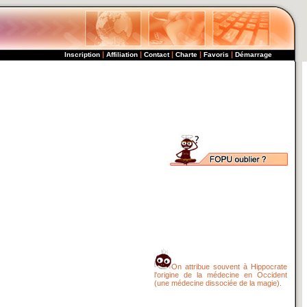
|
|
|
|
|
Inscription
Affiliation
Contact
Charte
Favoris
Démarrage
On attribue souvent à Hippocrate
l'origine de la médecine en Occident
(une médecine dissociée de la magie).