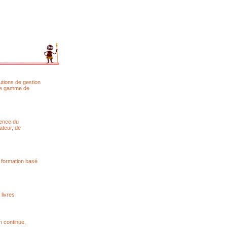
utions de gestion
’une gamme de
uence du
teur, de
 formation basé
 livres
n continue,