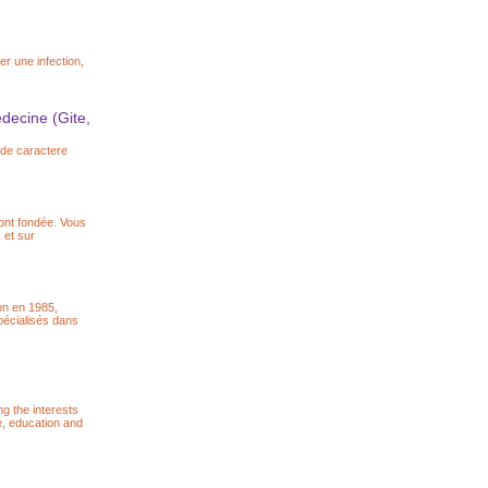
r une infection,
ecine (Gite,
 de caractere
'ont fondée. Vous
 et sur
on en 1985,
pécialisés dans
g the interests
ce, education and