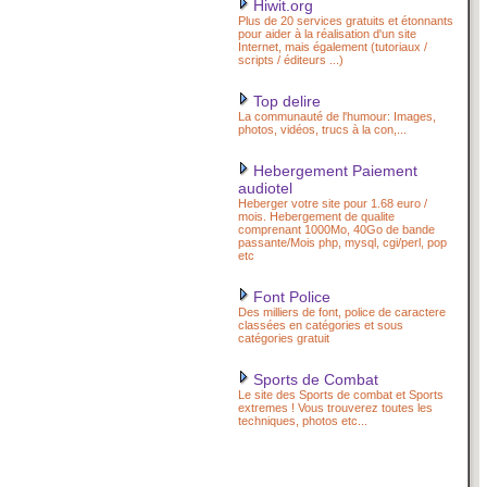
Hiwit.org
Plus de 20 services gratuits et étonnants
pour aider à la réalisation d'un site
Internet, mais également (tutoriaux /
scripts / éditeurs ...)
Top delire
La communauté de l'humour: Images,
photos, vidéos, trucs à la con,...
Hebergement Paiement
audiotel
Heberger votre site pour 1.68 euro /
mois. Hebergement de qualite
comprenant 1000Mo, 40Go de bande
passante/Mois php, mysql, cgi/perl, pop
etc
Font Police
Des milliers de font, police de caractere
classées en catégories et sous
catégories gratuit
Sports de Combat
Le site des Sports de combat et Sports
extremes ! Vous trouverez toutes les
techniques, photos etc...