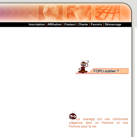
|
|
|
|
|
Inscription
Affiliation
Contact
Charte
Favoris
Démarrage
Le mariage est une cérémonie
religieuse liant un Homme et une
Femme pour la vie.