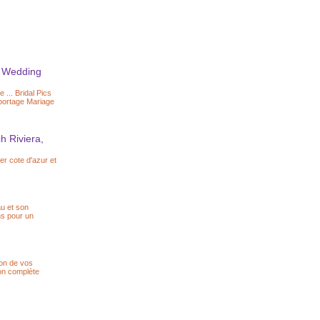
- Wedding
... Bridal Pics
eportage Mariage
h Riviera,
er cote d'azur et
au et son
ns pour un
ion de vos
ion complète