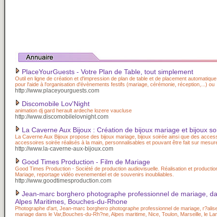
PlaceYourGuests - Votre Plan de Table, tout simplement
Outil en ligne de création et d'impression de plan de table et de placement automatique d
pour l'aide à l'organisation d'évènements festifs (mariage, cérémonie, réception,...) ou
http://www.placeyourguests.com
Discomobile Lov'Night
animation dj gard herault ardeche lozere vaucluse
http://www.discomobilelovnight.com
La Caverne Aux Bijoux : Création de bijoux mariage et bijoux so
La Caverne Aux Bijoux propose des bijoux mariage, bijoux soirée ainsi que des acces
accessoires soirée réalisés à la main, personnalisables et pouvant être fait sur mesur
http://www.la-caverne-aux-bijoux.com
Good Times Production - Film de Mariage
Good Times Production - Société de production audiovisuelle. Réalisation et productio
Mariage, reportage vidéo evenementiel et de souvenirs inoubliables.
http://www.goodtimesproduction.com
Jean-marc borghero photographe professionnel de mariage, dan
Alpes Maritimes, Bouches-du-Rhone
Photographe d'art, Jean-marc borghero photographe professionnel de mariage, r?alis
mariage dans le Var,Bouches-du-Rh?ne, Alpes maritime, Nice, Toulon, Marseille, le L