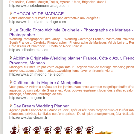
Roussillon, Canne, Mougin,Frejus, Hyeres, Uzes, Brignoles, dans l
http://www.photodemonmariage.com
CHOCOLAT DE MARIAGE
Petits cadeaux aux invités : Enfin une alternative aux dragées !
http://www.chocolatdemariage.com
Le Studio Photo Alchimie Originelle - Photographe de Mariage 
Photographer
Wedding Photographer Loire Valley ... Wedding Coverage French Riviera and Provence 
South France ... Celebrity Photographer...Photographe de Mariages Val de Loire ... R
Côte d'Azur et Provence ... Photo de Noce Loire V
http://studioalchimie.com
Alchimie Originelle-Wedding planner France, Côte d'Azur, Frenc
Provence, Monaco
Mariages sur mesure par votre organisateur... organisation de mariage, wedding plann
provence...accessoires mariage...wedding items favor on french riviera
http://www.alchimieoriginelle.com
Château de la Mogère à Montpellier
Vous pouvez visiter le château et les jardins avec entre autre un magnifique buffet d'e
aqueduc ou son salon de Gypseries. Vous pouvez également louer des salles et salo
mariage, séminaire, tournage de film...
http://www.lamogere.fr
Day Dream Wedding Planner
Agence professionnelle du Maine et Loire, spécialisée dans l'organisation et la réalisat
réceptions privées, familiales ou d'entreprises. Du simple renseignement, à la réalisat
http://www.day-dream.fr