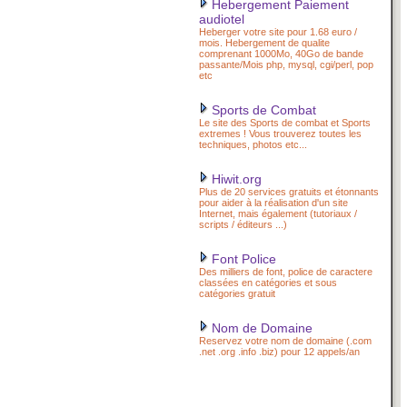
Hebergement Paiement
audiotel
Heberger votre site pour 1.68 euro /
mois. Hebergement de qualite
comprenant 1000Mo, 40Go de bande
passante/Mois php, mysql, cgi/perl, pop
etc
Sports de Combat
Le site des Sports de combat et Sports
extremes ! Vous trouverez toutes les
techniques, photos etc...
Hiwit.org
Plus de 20 services gratuits et étonnants
pour aider à la réalisation d'un site
Internet, mais également (tutoriaux /
scripts / éditeurs ...)
Font Police
Des milliers de font, police de caractere
classées en catégories et sous
catégories gratuit
Nom de Domaine
Reservez votre nom de domaine (.com
.net .org .info .biz) pour 12 appels/an