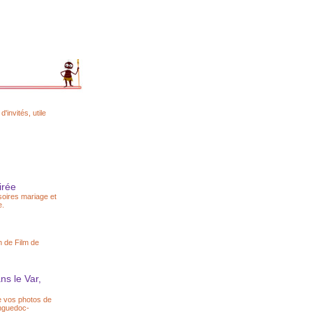
'invités, utile
irée
soires mariage et
e.
n de Film de
s le Var,
e vos photos de
anguedoc-