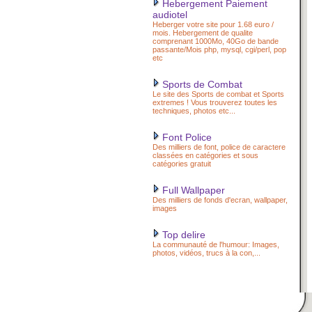
Hebergement Paiement
audiotel
Heberger votre site pour 1.68 euro /
mois. Hebergement de qualite
comprenant 1000Mo, 40Go de bande
passante/Mois php, mysql, cgi/perl, pop
etc
Sports de Combat
Le site des Sports de combat et Sports
extremes ! Vous trouverez toutes les
techniques, photos etc...
Font Police
Des milliers de font, police de caractere
classées en catégories et sous
catégories gratuit
Full Wallpaper
Des milliers de fonds d'ecran, wallpaper,
images
Top delire
La communauté de l'humour: Images,
photos, vidéos, trucs à la con,...