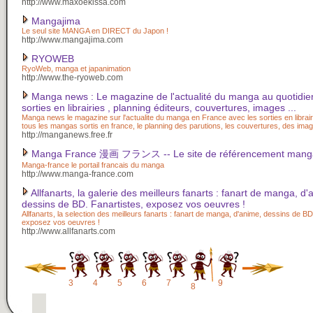
http://www.maxoekissa.com
Mangajima
Le seul site MANGA en DIRECT du Japon !
http://www.mangajima.com
RYOWEB
RyoWeb, manga et japanimation
http://www.the-ryoweb.com
Manga news : Le magazine de l'actualité du manga au quotidien 
sorties en librairies , planning éditeurs, couvertures, images ...
Manga news le magazine sur l'actualite du manga en France avec les sorties en librair
tous les mangas sortis en france, le planning des parutions, les couvertures, des imag
http://manganews.free.fr
Manga France 漫画 フランス -- Le site de référencement manga
Manga-france le portail francais du manga
http://www.manga-france.com
Allfanarts, la galerie des meilleurs fanarts : fanart de manga, d'
dessins de BD. Fanartistes, exposez vos oeuvres !
Allfanarts, la selection des meilleurs fanarts : fanart de manga, d'anime, dessins de BD
exposez vos oeuvres !
http://www.allfanarts.com
3
4
5
6
7
9
8