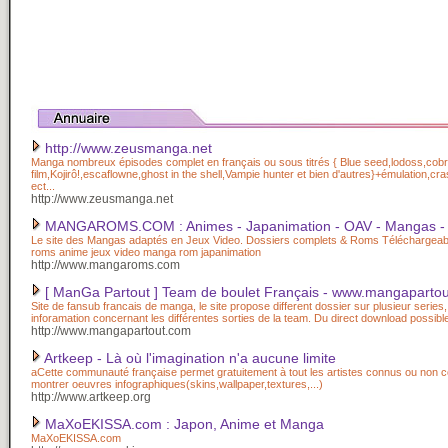
http://www.zeusmanga.net
Manga nombreux épisodes complet en français ou sous titrés { Blue seed,lodoss,cobr
film,Kojirô!,escaflowne,ghost in the shell,Vampie hunter et bien d'autres}+émulation,c
ect...
http://www.zeusmanga.net
MANGAROMS.COM : Animes - Japanimation - OAV - Mangas 
Le site des Mangas adaptés en Jeux Video. Dossiers complets & Roms Téléchargea
roms anime jeux video manga rom japanimation
http://www.mangaroms.com
[ ManGa Partout ] Team de boulet Français - www.mangaparto
Site de fansub francais de manga, le site propose different dossier sur plusieur series, 
inforamation concernant les différentes sorties de la team. Du direct download possible 
http://www.mangapartout.com
Artkeep - Là où l'imagination n'a aucune limite
aCette communauté française permet gratuitement à tout les artistes connus ou non 
montrer oeuvres infographiques(skins,wallpaper,textures,...)
http://www.artkeep.org
MaXoEKISSA.com : Japon, Anime et Manga
MaXoEKISSA.com