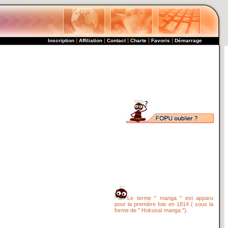
|
|
|
|
|
Inscription
Affiliation
Contact
Charte
Favoris
Démarrage
Le terme " manga " est apparu
pour la première fois en 1814 ( sous la
forme de " Hokusaï manga ").