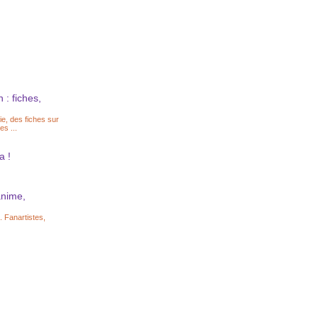
: fiches,
ie, des fiches sur
es ...
 !
anime,
. Fanartistes,