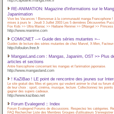
http://capitaine.manga.free.fr
RE-ANIMATION: Magazine d'informations sur le Manga
Japanimation
Vive les Vacances ! Bienvenue à la communauté manga Francophone ! 
mises à jours le : Jeudi 3 Juillet 2003 Les 5 dernières Découvertes Pucc
Fox Kids >> Ultra Maniac >> Haibane Renmei >> DNangel >> Princess
http://www.reanime.com
COMICNET --< Guide des séries mutantes >--
Guides de lecture des séries mutantes de chez Marvel, X-Men, Facteur
http://ofoulon.free.fr
MangasLand.com : Mangas, Japanim, OST >> Plus d
articles et sections
Antre francophone concernant les mangas et l'animation japonaise.
http://www.mangasland.com
! KaZiBao ! LE point de rencontre des jeunes sur Inter
Le site gratuit des filles et garçons qui veulent animer le chat ou forum 
de leur choix : sport, cinéma, musique, lecture. Collectionnez les point
gagner des supers cadeaux.
http://www.kazibao.net
Forum Evalegend :: Index
Forum Evalegend Forums de discussions. Respectez les catégories. Rev
FAQ Rechercher Liste des Membres Groupes d'utilisateurs S'enregistrer 