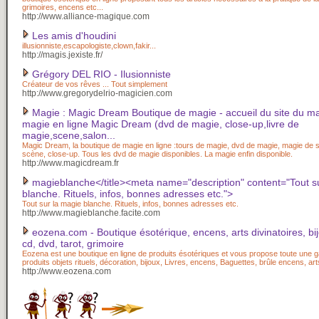
grimoires, encens etc...
http://www.alliance-magique.com
Les amis d'houdini
illusionniste,escapologiste,clown,fakir...
http://magis.jexiste.fr/
Grégory DEL RIO - Ilusionniste
Créateur de vos rêves ... Tout simplement
http://www.gregorydelrio-magicien.com
Magie : Magic Dream Boutique de magie - accueil du site du m
magie en ligne Magic Dream (dvd de magie, close-up,livre de
magie,scene,salon...
Magic Dream, la boutique de magie en ligne :tours de magie, dvd de magie, magie de 
scène, close-up. Tous les dvd de magie disponibles. La magie enfin disponible.
http://www.magicdream.fr
magieblanche</title><meta name="description" content="Tout s
blanche. Rituels, infos, bonnes adresses etc.">
Tout sur la magie blanche. Rituels, infos, bonnes adresses etc.
http://www.magieblanche.facite.com
eozena.com - Boutique ésotérique, encens, arts divinatoires, bijo
cd, dvd, tarot, grimoire
Eozena est une boutique en ligne de produits ésotériques et vous propose toute une
produits objets rituels, décoration, bijoux, Livres, encens, Baguettes, brûle encens, art
http://www.eozena.com