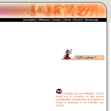
|
|
|
|
|
Inscription
Affiliation
Contact
Charte
Favoris
Démarrage
La Magie est, par définition, "un art
fondé sur la croyance en des forces
surnaturelles immanentes à la nature et
visant à maîtriser, à se concilier ces
forces".