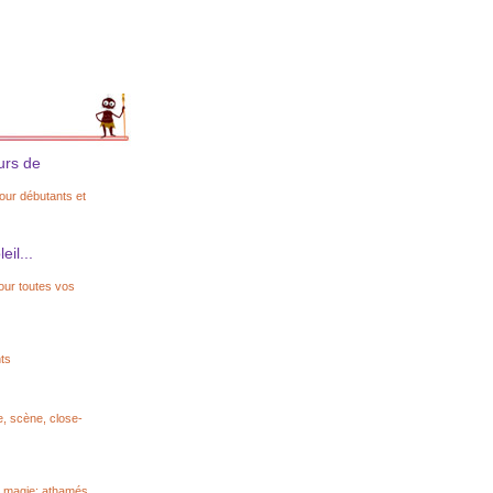
urs de
our débutants et
eil...
our toutes vos
nts
e, scène, close-
la magie: athamés,