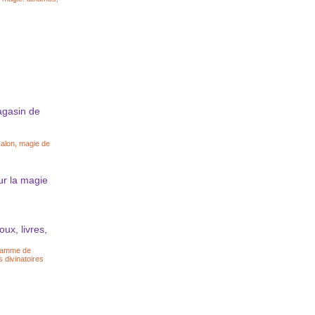
agasin de
salon, magie de
ur la magie
ux, livres,
 gamme de
s divinatoires