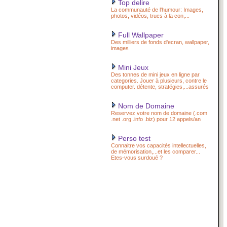
Top delire
La communauté de l'humour: Images,
photos, vidéos, trucs à la con,...
Full Wallpaper
Des milliers de fonds d'ecran, wallpaper,
images
Mini Jeux
Des tonnes de mini jeux en ligne par
categories. Jouer à plusieurs, contre le
computer. détente, stratégies,...assurés
Nom de Domaine
Reservez votre nom de domaine (.com
.net .org .info .biz) pour 12 appels/an
Perso test
Connaitre vos capacités intellectuelles,
de mémorisation,...et les comparer...
Etes-vous surdoué ?