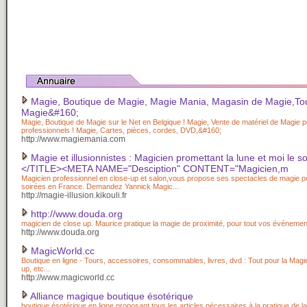
Magie, Boutique de Magie, Magie Mania, Magasin de Magie,To
Magie&#160;
Magie, Boutique de Magie sur le Net en Belgique ! Magie, Vente de matériel de Magie p
professionnels ! Magie, Cartes, pièces, cordes, DVD,&#160;
http://www.magiemania.com
Magie et illusionnistes : Magicien promettant la lune et moi le sol
</TITLE><META NAME="Desciption" CONTENT="Magicien,m
Magicien professionnel en close-up et salon,vous propose ses spectacles de magie p
soirées en France. Demandez Yannick Magic...
http://magie-illusion.kikouli.fr
http://www.douda.org
magicien de close up. Maurice pratique la magie de proximité, pour tout vos événeme
http://www.douda.org
MagicWorld.cc
Boutique en ligne - Tours, accessoires, consommables, livres, dvd : Tout pour la Magi
up, etc...
http://www.magicworld.cc
Alliance magique boutique ésotérique
boutique ésotérique en ligne proposant tous les articles nécessaires à la pratique de 