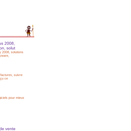
rus 2008,
on, solut
ty 2008, solutions
pyware,
 factures, suivre
nçu ce
iciels pour mieux
de vente