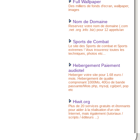
Full Wallpaper
Des milliers de fonds d'ecran, wallpaper,
images
Nom de Domaine
Reservez votre nom de domaine (.com
.net .org .info .biz) pour 12 appels/an
Sports de Combat
Le site des Sports de combat et Sports
extremes ! Vous trouverez toutes les
techniques, photos etc...
Hebergement Paiement
audiotel
Heberger votre site pour 1.68 euro /
mois. Hebergement de qualite
comprenant 1000Mo, 40Go de bande
passante/Mois php, mysql, cgi/perl, pop
etc
Hiwit.org
Plus de 20 services gratuits et étonnants
pour aider à la réalisation d'un site
Internet, mais également (tutoriaux /
scripts / éditeurs ...)