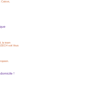
: Caisse,
ique
l, la team
e LEECH soit Vous
uropeen.
domicile !