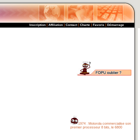
|
|
|
|
|
Inscription
Affiliation
Contact
Charte
Favoris
Démarrage
1974 : Motorola commercialise son
premier processeur 8 bits, le 6800