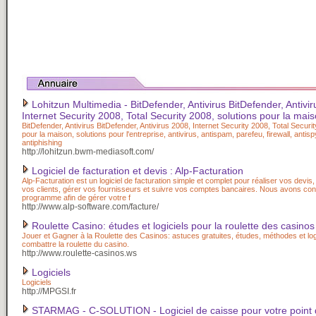
Lohitzun Multimedia - BitDefender, Antivirus BitDefender, Antivi
Internet Security 2008, Total Security 2008, solutions pour la mais
BitDefender, Antivirus BitDefender, Antivirus 2008, Internet Security 2008, Total Securi
pour la maison, solutions pour l'entreprise, antivirus, antispam, parefeu, firewall, antis
antiphishing
http://lohitzun.bwm-mediasoft.com/
Logiciel de facturation et devis : Alp-Facturation
Alp-Facturation est un logiciel de facturation simple et complet pour réaliser vos devis,
vos clients, gérer vos fournisseurs et suivre vos comptes bancaires. Nous avons co
programme afin de gérer votre f
http://www.alp-software.com/facture/
Roulette Casino: études et logiciels pour la roulette des casinos
Jouer et Gagner à la Roulette des Casinos: astuces gratuites, études, méthodes et log
combattre la roulette du casino.
http://www.roulette-casinos.ws
Logiciels
Logiciels
http://MPGSI.fr
STARMAG - C-SOLUTION - Logiciel de caisse pour votre point 