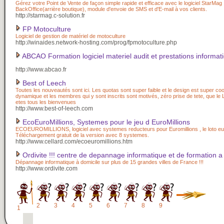
Gérez votre Point de Vente de façon simple rapide et efficace avec le logiciel StarMag 
BackOffice(arrière boutique), module d'envoie de SMS et d'E-mail à vos clients.
http://starmag.c-solution.fr
FP Motoculture
Logiciel de gestion de matériel de motoculture
http://winaides.network-hosting.com/prog/fpmotoculture.php
ABCAO Formation logiciel materiel audit et prestations informat
http://www.abcao.fr
Best of Leech
Toutes les nouveautés sont ici. Les quotas sont super faible et le design est super coo
dynamique et les membres qui y sont inscrits sont motivés, zéro prise de tete, que l
etes tous les bienvenues
http://www.best-of-leech.com
EcoEuroMillions, Systemes pour le jeu d EuroMillions
ECOEUROMILLIONS, logiciel avec systemes reducteurs pour Euromillions , le loto e
Téléchargement gratuit de la version avec 8 systemes.
http://www.cellard.com/ecoeuromillions.htm
Ordivite !!! centre de depannage informatique et de formation a 
Dépannage informatique à domicile sur plus de 15 grandes villes de France !!!
http://www.ordivite.com
2
3
4
5
6
7
8
9
1