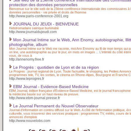
Site web de la 23ème conférence internationale des commissair
protection des données personnelles
Bienvenue sur le site web de la 23ème conférence internationale des commissaires à l
données personnelles - vie privée et droits de l'homme
http://www.paris-conference-2001.org
JOURNAL DU JEUDI - BIENVENUE
Hebdromadaire satirique burkinabè
http://www.journaldujeudi.com
Mon Journal Intime sur le Web, Ann Enomy, autobiographie, lllit
photographie, album
Mon Journal Intime sur le Web me raconte, moi Ann Ennomy au fil de mon temps qui pa
on line, une autobiographie au jour le jour, en mots en images ... L'intimité du côté intim
vous, de vous à
http://annenomy.free.fr
Le Progrès : quotidien de Lyon et de sa région
Le Progres : journal regional de Lyon. Toute l'actualite, le shopping, les Petites Annonc
programmes tele, TV, les sorties, le cinema en Rhone-Alpes, Bourgogne et Franche 
http://www.leprogres.fr
EBM Journal - Evidence-Based Medicine
EBM Journal, édition française d'Evidence-Based Medicine, est le journal francophone
la médecine basée sur un haut niveau de preuve.
http://www.ebm-journal.presse.fr
Le Journal Permanent du Nouvel Observateur
Journal d'information en continu diffusé sur le Web. A côté de l'information politique, é
culturelle, vous trouverez des services pratiques : programmes TV, météo, cours de l
annonces d'emplois
http://www.nouvelobs.com