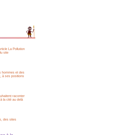
icle La Pollution
u site
des hommes et des
t, à ses positions
ouhaitent raconter
 à la cité au delà
, des sites