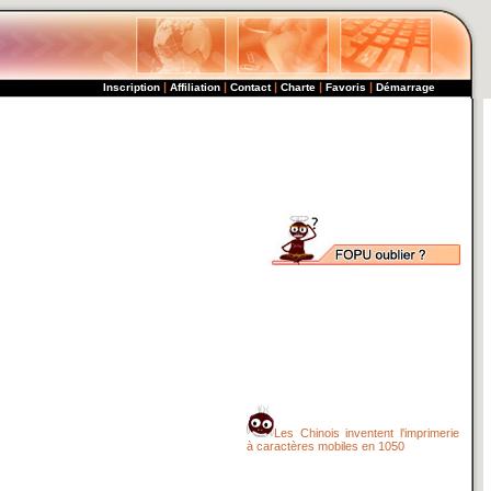
|
|
|
|
|
Inscription
Affiliation
Contact
Charte
Favoris
Démarrage
Les Chinois inventent l'imprimerie
à caractères mobiles en 1050