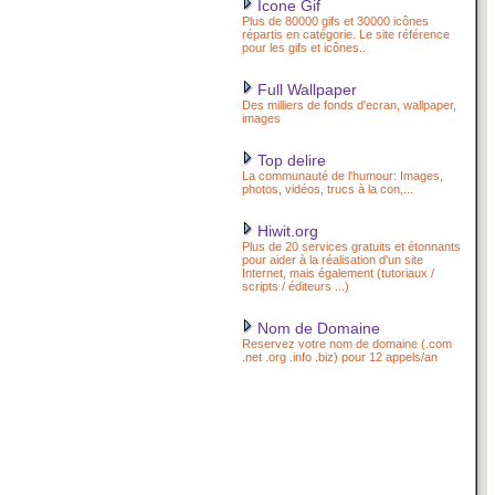
Icone Gif
Plus de 80000 gifs et 30000 icônes
répartis en catégorie. Le site référence
pour les gifs et icônes..
Full Wallpaper
Des milliers de fonds d'ecran, wallpaper,
images
Top delire
La communauté de l'humour: Images,
photos, vidéos, trucs à la con,...
Hiwit.org
Plus de 20 services gratuits et étonnants
pour aider à la réalisation d'un site
Internet, mais également (tutoriaux /
scripts / éditeurs ...)
Nom de Domaine
Reservez votre nom de domaine (.com
.net .org .info .biz) pour 12 appels/an