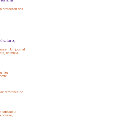
es à la
a protection des
térature,
sse. . Un journal
iste, de moi à
es, les
Comte.
 de référence de
conomique et
a bourse,