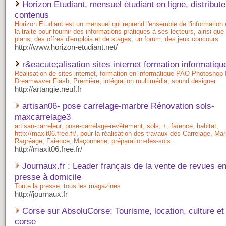
Horizon Etudiant, mensuel étudiant en ligne, distribute
contenus
Horizon Etudiant est un mensuel qui reprend l'ensemble de l'information 
la traite pour fournir des informations pratiques à ses lecteurs, ainsi qu
plans, des offres d'emplois et de stages, un forum, des jeux concours
http://www.horizon-etudiant.net/
r&eacute;alisation sites internet formation informatiq
Réalisation de sites internet, formation en informatique PAO Photoshop I
Dreamwaver Flash, Première, intégration multimédia, sound designer
http://artangie.neuf.fr
artisan06- pose carrelage-marbre Rénovation sols-
maxcarrelage3
artisan-carreleur, pose-carrelage-revêtement, sols, +, faïence, habitat,
http://maxit06.free.fr/, pour la réalisation des travaux des Carrelage, Mar
Ragréage, Faience, Maçonnerie, préparation-des-sols
http://maxit06.free.fr/
Journaux.fr : Leader français de la vente de revues en
presse à domicile
Toute la presse, tous les magazines
http://journaux.fr
Corse sur AbsoluCorse: Tourisme, location, culture et
corse