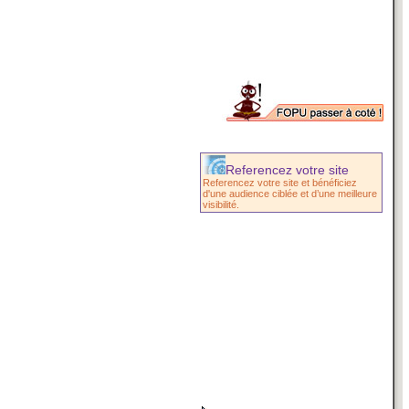
Referencez votre site
Referencez votre site et bénéficiez
d'une audience ciblée et d’une meilleure
visibilité.