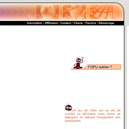
|
|
|
|
|
Inscription
Affiliation
Contact
Charte
Favoris
Démarrage
Un jeu de rôles est un jeu de
société se déroulant sous forme de
dialogues et utilisant l’imagination des
participants