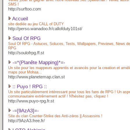
SMS !
http://surftoo.com
Accueil
site dediée au jeu CALL of DUTY
http://perso.wanadoo.fr/callofduty101st/
Soul Of RPG
Soul Of RPG - Astuces, Soluces, Tests, Wallpapers, Previews, News de
RPG
http://soulofrpg.ff.st
-=*{Planête Mapping}*=-
Un site pour les mappeurs apprentis et avancés pour la creation et améli
maps pour Mohaa...
http://www.planetemap.clan.st
:: Puyo ! RPG ::
Un site particulièrement intéressant pour tous les fans de RPG ! Un asp
communautaire extrêmement actif ! N'hésitez pas, cliquez !
http://www.puyo-rpg.fr.st
-=[9AzA3]=-
Site du clan Counter-Strike des Anti-zéros || Assassins !
http://9AzA3.free.fr/