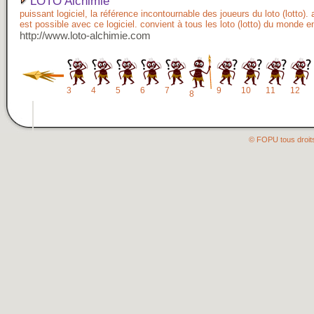
LOTO Alchimie
puissant logiciel, la référence incontournable des joueurs du loto (lotto).
est possible avec ce logiciel. convient à tous les loto (lotto) du monde en
http://www.loto-alchimie.com
3
4
5
6
7
9
10
11
12
8
© FOPU tous droit