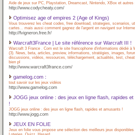
Aide de jeux sur PC, Playstation, Dreamcast, Nintendo, XBox et autres
http://www.codycheaty.com/
Optimisez age of empires 2 (Age of Kings)
Vous trouverez les cheat codes, free download, strategies, scenarios, util
cartes... mais aussi comment gagnez de l'argent en navigant sur Interne
http://fvigneron.free.fr/
Warcraft3France | Le site référence sur Warcraft III !
Warcraft 3 France . Com est le site francophone d'informations dédié à W
(3). News, beta, articles, preview, informations, stratégies, images, for
discussions, vidéos, ressources, téléchargement, actualités, test, chea
bien pl
http://www.warcraft3france.com/
gamelog.com :
tout savoir sur les jeux vidéos
http://www.gamelog.com
JOGG jeux online : des jeux en ligne flash, rapides e
!
JOGG jeux online : des jeux en ligne flash, rapides et amusants !
http://www.jogg.com
JEUX EN FOLIE
Jeux en folie vous propose une sélection des meilleurs jeux disponibles 
Loteries, Quizz, Hasard ...