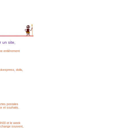
 un site,
he entièrement
ookexpress, dolls,
rtes postales
x et souhaits.
4h00 et le week
te change souvent,