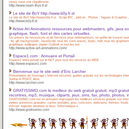
venez nous voir régulièreme
http://www.neph-thys.fr.st
Le site de BoY http://www.b0y.fr.st
Le site de BoY http://www.b0y.fr.st . Script IRC , add-on , Photos , Tagues & Graphe
http://www.b0y.fr.st
Active Art Animations ressources pour webmasters, gifs, java scri
graphique, flash, font et des cartes virtuelles.
Un univers de ressources et de Services pour webmasteurs, en quête de trouver tout
: fla, gif, backgrounds, JavaScript, tous les sons waves, loops, midi, tous les graphism
graphique, wallpaper, papier Outlook et tout les out
http://www.active-art-animations.com/
Espace1.com : Annuaire et Portail
Espace1 Votre portail sur le NET pour tous les services du WEB
http://www.espace1.com
Bienvenue sur le site web d'Eric Larcher
Présentation de l'ouvrage L'Internet sécurisé, guides gratuits sur les technologies Inte
Sudria et l'ENST, liens.
http://www.larcher.com
GRATISSIMO.com le meilleur du web gratuit gratuit, mp3 gratui
recontres, mp3, musique, cliparts, jeux, sms, fax, photo, photos, 
GRATISSIMO.com est un annuaire regroupant les meilleurs services gratuits sur intern
petites annonces gratuites, cartes postales, jeux, concours, webcams, thèmes, fond
d'écran. logiciels windows et linux, l'informatique e
http://www.gratissimo.com