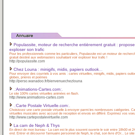
Populassite, moteur de recherche entièrement gratuit : proposer
exploser son trafic
Pour les professionnels comme les particuliers, Populassite est un moteur de recherc
gratuit destiné aux webmasters souhaitant voir exploser leur trafic !
http://populassite.com
Chez Louna : minigifs, midis, papiers outlook...
Pour envoyer des courriels à vos amis : cartes virtuelles, minigifs, midis, papiers outl
globes, prieres et poèmes
http://perso.wanadoo.fr/bienvenuechezlouna
.:Animations-Cartes.com:.
Le site 100% cartes virtuelles animées en flash.
http://www.animations-cartes.com
.:Carte Postale Virtuelle.com:.
Choisissez une carte postale virtuelle à envoyer parmi les nombreuses catégories. Ca
virtuelles musicales avec accusé de reception et envois en différé. Exprimez vos voeu
http://www.cartepostalevirtuelle.com
La cam de Neph & Thys
En direct de mon bureau - La cam est le plus souvent ouverte le soir entre 18h00 et 2
end. Entrer et découvrer l'annuaire personnel de Neph, le chat, son livre d'Or... Le si