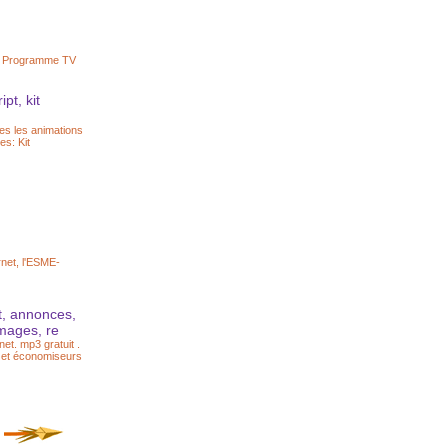
s , Programme TV
pt, kit
es les animations
es: Kit
rnet, l'ESME-
t, annonces,
images, re
et. mp3 gratuit .
s et économiseurs