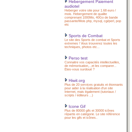
Hebergement Paiement
audiotel
Heberger votre site pour 1.68 euro /
mois. Hebergement de qualite
comprenant 1000Mo, 40Go de bande
passante/Mois php, mysql, cgi/perl, pop
etc
Sports de Combat
Le site des Sports de combat et Sports
extremes ! Vous trouverez toutes les
techniques, photos etc...
Perso test
Connaitre vos capacités intellectuelles,
de mémorisation,...et les comparer...
Etes-vous surdoué ?
Hiwit.org
Plus de 20 services gratuits et étonnants
pour aider à la réalisation d'un site
Internet, mais également (tutoriaux /
scripts / éditeurs ...)
Icone Gif
Plus de 80000 gifs et 30000 icônes
répartis en catégorie. Le site référence
pour les gifs et icônes..