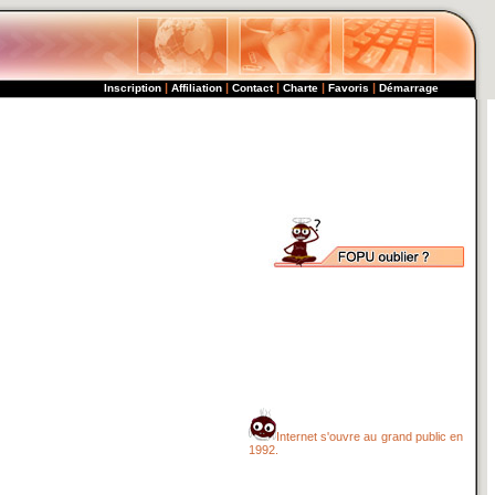
|
|
|
|
|
Inscription
Affiliation
Contact
Charte
Favoris
Démarrage
Internet s'ouvre au grand public en
1992.