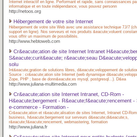
Internet interactif en ligne. Performant et rapide, sans connaissances par
informatique et en toute indépendance, vous pouvez personn
http://netoos.org
Hébergement de votre site Internet
Hébergement de votre site Web avec une assistance technique 7J/7 (cha
support en ligne). Nos serveurs et nos produits &eacute;voluent const
vous offrir un maximum de possibilités.
http://www.hebtoweb.com
Cr&eacute;ation de site Internet Intranet H&eacute;b
S&eacute;curit&eacute; r&eacute;seau D&eacute;velop
solu
Int&eacute;gration de solutions libres, d&eacute;veloppement de soluti
Source : cr&eacute;ation site Internet (web dynamique d&eacute;velop
Zope, PHP ; base de donn&eacute;es mysql, postgresql...). D&ea
http://www.juliana-multimedia.com
Cr&eacute;ation site Internet Intranet, CD-Rom -
H&eacute;bergement - R&eacute;f&eacute;rencement - 
e-commerce - Formation -
Cr&eacute;ation et r&eacute;alisation de sites Internet, Intranet CD-Rom
business, h&eacute;bergement sur serveurs d&eacute;di&eacute;s,
r&eacute;f&eacute;rencement, webmastering, formation
http://www.juliana.fr