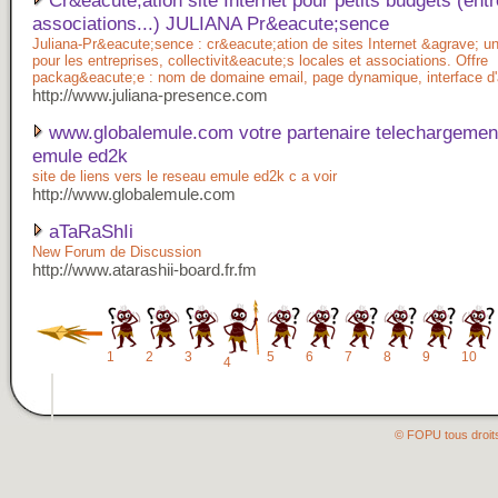
Cr&eacute;ation site Internet pour petits budgets (entr
associations...) JULIANA Pr&eacute;sence
Juliana-Pr&eacute;sence : cr&eacute;ation de sites Internet &agrave; un p
pour les entreprises, collectivit&eacute;s locales et associations. Offre
packag&eacute;e : nom de domaine email, page dynamique, interface d
http://www.juliana-presence.com
www.globalemule.com votre partenaire telechargemen
emule ed2k
site de liens vers le reseau emule ed2k c a voir
http://www.globalemule.com
aTaRaShIi
New Forum de Discussion
http://www.atarashii-board.fr.fm
1
2
3
5
6
7
8
9
10
4
© FOPU tous droit