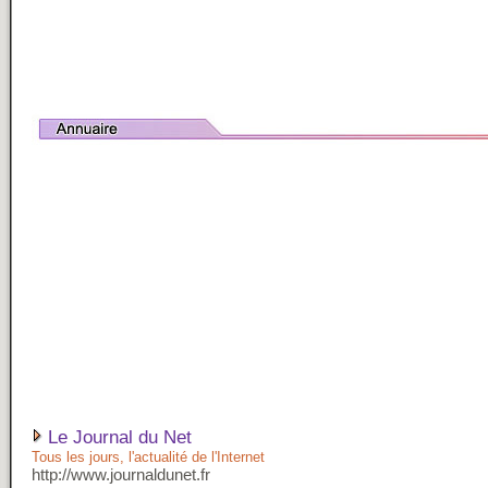
Le Journal du Net
Tous les jours, l'actualité de l'Internet
http://www.journaldunet.fr