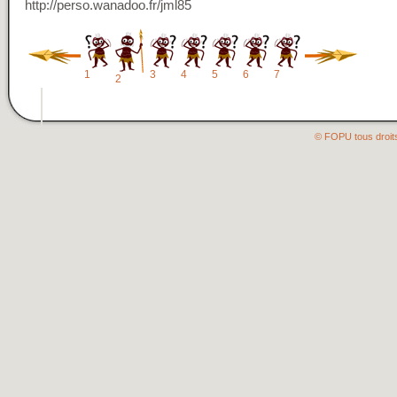
http://perso.wanadoo.fr/jml85
1
3
4
5
6
7
2
© FOPU tous droit