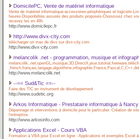
DomicilePC, Vente de matériel informatique
Vente de matériel informatique-accessoires-périphériques et logiciels-Li
heures-Disponbilités assurés des produits proposés-Choisissez chez vou
recevez les en 48h
http://www.domicilepc.fr
http://www.divx-city.com
télécharger un max de divx sur divx-city.com
http://www.divx-city.com
melancolik .net - programmation, musique et infograph
melancolik,.net,openGL,musique,3D,DirectX,jeux,tutorial,freeware,télé
,french,français,langage,algorithme,infographie,France,Pascal,C,C++,de
http://www.melancolik.net
--== Sud&Tic ==--
Faire des TIC en instrument de développement
http://www.sudetic.org
Arkos Informatique - Prestataire informatique à Nancy
Dépannage et interventions à domicile pour le particulier. Création de sit
l'entreprise.
http://www.arkosinfo.com
Applications Excel - Cours VBA
Formation à VBA pour Excel en ligne - Applications et exemples Excel à 