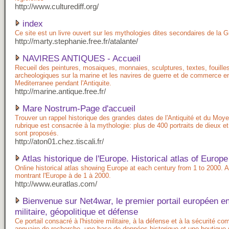
http://www.culturediff.org/
index
Ce site est un livre ouvert sur les mythologies dites secondaires de la 
http://marty.stephanie.free.fr/atalante/
NAVIRES ANTIQUES - Accueil
Recueil des peintures, mosaiques, monnaies, sculptures, textes, fouille
archeologiques sur la marine et les navires de guerre et de commerce e
Mediterranee pendant l'Antiquite.
http://marine.antique.free.fr/
Mare Nostrum-Page d'accueil
Trouver un rappel historique des grandes dates de l'Antiquité et du Mo
rubrique est consacrée à la mythologie: plus de 400 portraits de dieux e
sont proposés.
http://aton01.chez.tiscali.fr/
Atlas historique de l'Europe. Historical atlas of Europe
Online historical atlas showing Europe at each century from 1 to 2000. A
montrant l'Europe à de 1 à 2000.
http://www.euratlas.com/
Bienvenue sur Net4war, le premier portail européen en
militaire, géopolitique et défense
Ce portail consacré à l'histoire militaire, à la défense et à la sécurité co
annuaire de recherche, une base de données historique et une boutique 