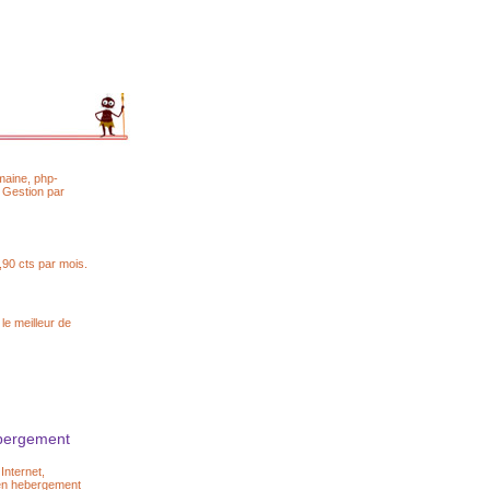
omaine, php-
. Gestion par
,90 cts par mois.
le meilleur de
ebergement
Internet,
 en hebergement