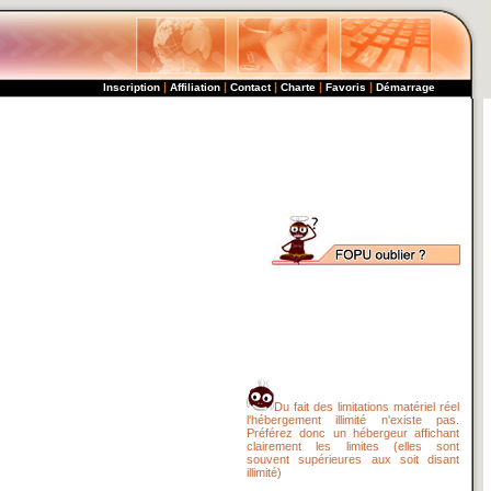
|
|
|
|
|
Inscription
Affiliation
Contact
Charte
Favoris
Démarrage
Du fait des limitations matériel réel
l'hébergement illimité n'existe pas.
Préférez donc un hébergeur affichant
clairement les limites (elles sont
souvent supérieures aux soit disant
illimité)