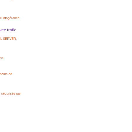
c infogérance.
c trafic
SQL SERVER,
is.
 noms de
s sécurisés par