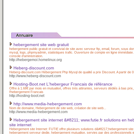
hebergement site web gratuit
hebergement public gratuit et convivial de site avec serveur ftp, email, forum, sous d
mysql, logs, phpmyadmin, statistiques trafic. Ouverture de compte en ligne immédiate
console d'aministration.
http://hebergemoi.homelinux.org
Heberg-discount.com
Heberg-discount.com Hébergement Php Mysql de qualité a prix Discount. A partir de 0
http://www.heberg-discount.com
Hosting-Boot.net L'hebergeur Francais de référance
Offre à 1.68€ par mois en mutualisé, offres très attirantes, serveurs dédiés à bas prix, 
l'hebergement Francais
http://hosting-boot.net
http://www.media-hebergement.com
Nom de domaine, Hebergement de site web, création de site web...
http://www.media-hebergement.com
Hebergement site internet &#8211; www.futie.fr solutions en h
site internet
Hebergement site Internet: FUTIE offre plusieurs solutions d&#8217;hebergement site 
hebergement serveur dedie, hebergement mutualise, servies par des professionnels