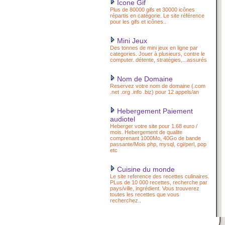
Icone Gif
Plus de 80000 gifs et 30000 icônes
répartis en catégorie. Le site référence
pour les gifs et icônes..
Mini Jeux
Des tonnes de mini jeux en ligne par
categories. Jouer à plusieurs, contre le
computer. détente, stratégies,...assurés
Nom de Domaine
Reservez votre nom de domaine (.com
.net .org .info .biz) pour 12 appels/an
Hebergement Paiement
audiotel
Heberger votre site pour 1.68 euro /
mois. Hebergement de qualite
comprenant 1000Mo, 40Go de bande
passante/Mois php, mysql, cgi/perl, pop
etc
Cuisine du monde
Le site reference des recettes culinaires.
PLus de 10 000 recettes, recherche par
pays/ville, ingrédient. Vous trouverez
toutes les recettes que vous
recherchez..