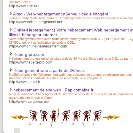
site InternetYZ
http://www.futie.net
Alteo - Web-hebergement.nServeur dédié infogéré
Serveur dédié Web Hebergement - L'hébergement de serveurs dédiés en location ave
http://www.web-hebergement.net
Online-Hebergement | Votre hébergement Web hebergement ave
illimité hébergeur internet
Votre hébergement web avec trafic illimité, hebergement Web, ASP, PHP, ASP.NET, 
MYSQL, mirroring, l'utilisation de scripts CGI...
http://www.online-hebergement.com
Heberg-pro.com
Hébergement professionnel de sites web de 30 Mo à 2 Go à partir a de 3 Euros par mo
http://www.heberg-pro.com
Hébergement web à partir de 2€/mois
HaiSoft propose de l'hébergement web, des solutions de commerce électronique, des
domaine, et des solutions sur mesure à partir de 20 euros par an.
http://www.haisoft.fr
hebergement de site web : Rapidomaine.fr
Nom de domaine et hébergement de site web à partir de 11 euros ht par an, paiement
carte bancaire ou par chèque.
http://www.rapidomaine.fr
1
2
4
5
6
7
3