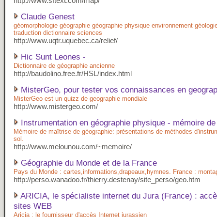
http://www.sftext.com/map/
Claude Genest
géomorphologie géographie géographie physique environnement géologie 
traduction dictionnaire sciences
http://www.uqtr.uquebec.ca/relief/
Hic Sunt Leones -
Dictionnaire de géographie ancienne
http://baudolino.free.fr/HSL/index.html
MisterGeo, pour tester vos connaissances en geograp
MisterGeo est un quizz de geographie mondiale
http://www.mistergeo.com/
Instrumentation en géographie physique - mémoire de 
Mémoire de maîtrise de géographie: présentations de méthodes d'instrum
sol.
http://www.melounou.com/~memoire/
Géographie du Monde et de la France
Pays du Monde : cartes,informations,drapeaux,hymnes. France : montagn
http://perso.wanadoo.fr/thierry.destenay/site_perso/geo.htm
ARICIA, le spécialiste internet du Jura (France) : acc
sites WEB
Aricia : le fournisseur d'accès Internet jurassien