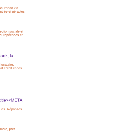
assurance vie
entrée et gérables
ction sociale et
 européennes et
ank, la
 locataire,
t crédit et des
/title><META
nques. Réponses
 moto, pret