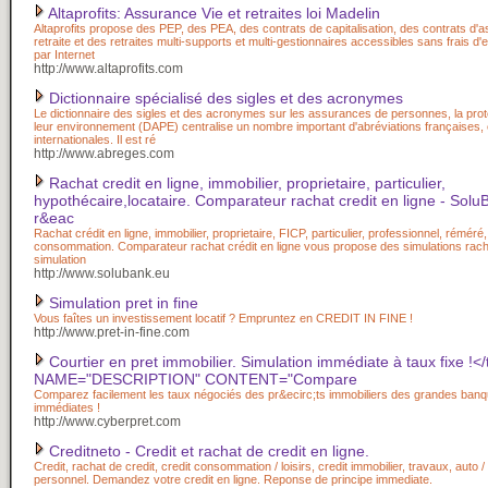
Altaprofits: Assurance Vie et retraites loi Madelin
Altaprofits propose des PEP, des PEA, des contrats de capitalisation, des contrats d'
retraite et des retraites multi-supports et multi-gestionnaires accessibles sans frais d'
par Internet
http://www.altaprofits.com
Dictionnaire spécialisé des sigles et des acronymes
Le dictionnaire des sigles et des acronymes sur les assurances de personnes, la prote
leur environnement (DAPE) centralise un nombre important d'abréviations françaises,
internationales. Il est ré
http://www.abreges.com
Rachat credit en ligne, immobilier, proprietaire, particulier,
hypothécaire,locataire. Comparateur rachat credit en ligne - SoluB
r&eac
Rachat crédit en ligne, immobilier, proprietaire, FICP, particulier, professionnel, réméré,
consommation. Comparateur rachat crédit en ligne vous propose des simulations racha
simulation
http://www.solubank.eu
Simulation pret in fine
Vous faîtes un investissement locatif ? Empruntez en CREDIT IN FINE !
http://www.pret-in-fine.com
Courtier en pret immobilier. Simulation immédiate à taux fixe !<
NAME="DESCRIPTION" CONTENT="Compare
Comparez facilement les taux négociés des pr&ecirc;ts immobiliers des grandes ba
immédiates !
http://www.cyberpret.com
Creditneto - Credit et rachat de credit en ligne.
Credit, rachat de credit, credit consommation / loisirs, credit immobilier, travaux, auto /
personnel. Demandez votre credit en ligne. Reponse de principe immediate.