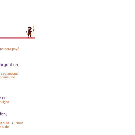
i ne sera payé
 argent en
s ces actions
t dans une
 cr
 ligne.
ion,
t auto...) . Nous
ons de