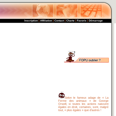
|
|
|
|
|
Inscription
Affiliation
Contact
Charte
Favoris
Démarrage
Selon le fameux adage de « La
Ferme des animaux » de George
Orwell, si toutes les actions naissent
égales en droit, certaines, sont, malgré
tout, « plus égales » que d'autres !