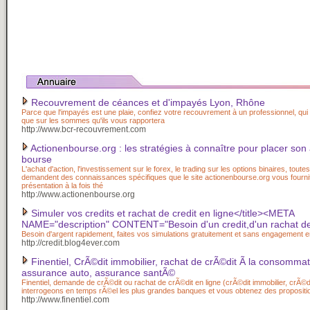
Recouvrement de céances et d'impayés Lyon, Rhône
Parce que l'impayés est une plaie, confiez votre recouvrement à un professionnel, qu
que sur les sommes qu'ils vous rapportera
http://www.bcr-recouvrement.com
Actionenbourse.org : les stratégies à connaître pour placer son
bourse
L'achat d'action, l'investissement sur le forex, le trading sur les options binaires, toute
demandent des connaissances spécifiques que le site actionenbourse.org vous fourni
présentation à la fois thé
http://www.actionenbourse.org
Simuler vos credits et rachat de credit en ligne</title><META
NAME="description" CONTENT="Besoin d'un credit,d'un rachat de
Besoin d'argent rapidement, faites vos simulations gratuitement et sans engagement en
http://credit.blog4ever.com
Finentiel, CrÃ©dit immobilier, rachat de crÃ©dit Ã la consommat
assurance auto, assurance santÃ©
Finentiel, demande de crÃ©dit ou rachat de crÃ©dit en ligne (crÃ©dit immobilier, crÃ©di
interrogeons en temps rÃ©el les plus grandes banques et vous obtenez des propositi
http://www.finentiel.com