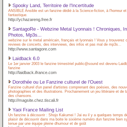
Spooky Land, Territoire de l'Incertitude
ANSIBLE Ansible est un fanzine dédié à la Science-fiction, à l'horreur et
fantastique.
http://ychazareng.free.fr
SantagoRe - Webzine Metal Lyonnais ! Chroniques, In
Photos, Mp3s...
webzine sur le metal américain, français et lyonnais ! Vous y trouverez 
reviews de concerts, des interviews, des infos et pas mal de mp3s...
http://www.santagore.com
Laidback 6.0
Le 1er janvier 2003 le fanzine trimestriel public@sound est devenu Laidb
fanzine
http://laidback.ifrance.com
Dorothée ou Le Fanzine culturel de l'Ouest
Fanzine culturel d'un panel d'artistes comprenant des poésies, des nouv
photographies et des illustrations. Prochainement un jeu littéraire et de 
des chansons.
http://magsite.chez.tiscali.fr
Yaoi France Mailing List
Un fanzine à découvrir : Shojo Kakumei ! Jai eu il y a quelques temps de
plaisir de découvrir dans ma boite le sixième numéro dun fanzine bien 
tenue par une équipe pleine dhumour et de goût