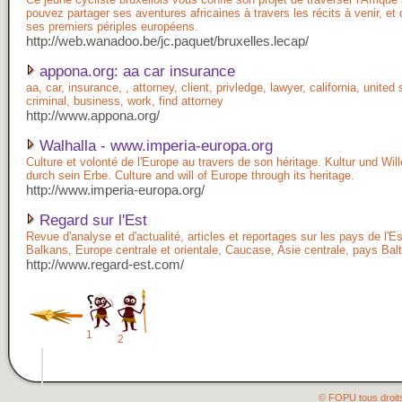
pouvez partager ses aventures africaines à travers les récits à venir, et
ses premiers périples européens.
http://web.wanadoo.be/jc.paquet/bruxelles.lecap/
appona.org: aa car insurance
aa, car, insurance, , attorney, client, privledge, lawyer, california, united 
criminal, business, work, find attorney
http://www.appona.org/
Walhalla - www.imperia-europa.org
Culture et volonté de l'Europe au travers de son héritage. Kultur und Wi
durch sein Erbe. Culture and will of Europe through its heritage.
http://www.imperia-europa.org/
Regard sur l'Est
Revue d'analyse et d'actualité, articles et reportages sur les pays de l'E
Balkans, Europe centrale et orientale, Caucase, Asie centrale, pays Bal
http://www.regard-est.com/
1
2
© FOPU tous droit