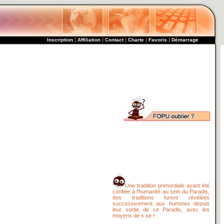
|
|
|
|
|
Inscription
Affiliation
Contact
Charte
Favoris
Démarrage
Une tradition primordiale ayant été
confiée à l’humanité au sein du Paradis,
des traditions furent révélées
successivement aux hommes depuis
leur sortie de ce Paradis, avec les
moyens de « se r