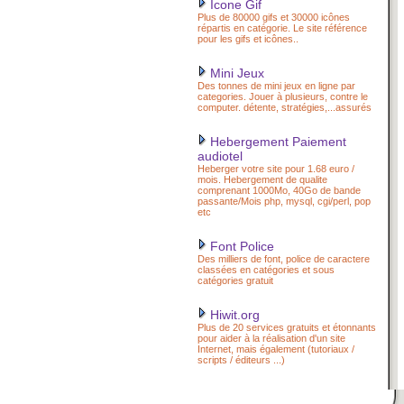
Icone Gif
Plus de 80000 gifs et 30000 icônes
répartis en catégorie. Le site référence
pour les gifs et icônes..
Mini Jeux
Des tonnes de mini jeux en ligne par
categories. Jouer à plusieurs, contre le
computer. détente, stratégies,...assurés
Hebergement Paiement
audiotel
Heberger votre site pour 1.68 euro /
mois. Hebergement de qualite
comprenant 1000Mo, 40Go de bande
passante/Mois php, mysql, cgi/perl, pop
etc
Font Police
Des milliers de font, police de caractere
classées en catégories et sous
catégories gratuit
Hiwit.org
Plus de 20 services gratuits et étonnants
pour aider à la réalisation d'un site
Internet, mais également (tutoriaux /
scripts / éditeurs ...)