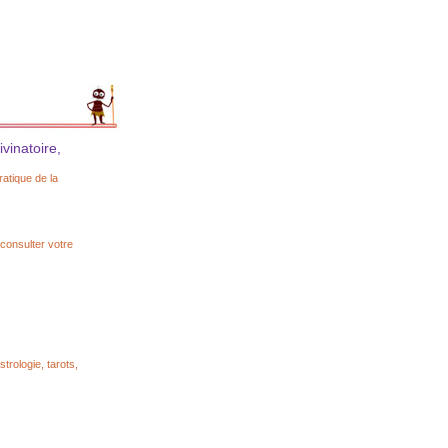
ivinatoire,
ratique de la
 consulter votre
trologie, tarots,