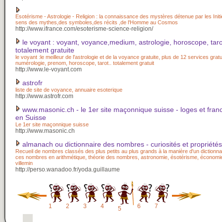
Esotérisme - Astrologie - Religion : la connaissance des mystères détenue par les Initi
sens des mythes,des symboles,des récits ,de l'Homme au Cosmos
http://www.ifrance.com/esoterisme-science-religion/
le voyant : voyant, voyance,medium, astrologie, horoscope, taro
totalement gratuite
le voyant :le meilleur de l'astrologie et de la voyance gratuite, plus de 12 services gratuit
numérologie, prenom, horoscope, tarot.. totalement gratuit
http://www.le-voyant.com
astrofr
liste de site de voyance, annuaire esoterique
http://www.astrofr.com
www.masonic.ch - le 1er site maçonnique suisse - loges et fra
en Suisse
Le 1er site maçonnique suisse
http://www.masonic.ch
almanach ou dictionnaire des nombres - curiosités et propriétés
Recueil de nombres classés des plus petits au plus grands à la manière d'un dictionnai
ces nombres en arithmétique, théorie des nombres, astronomie, ésotérisme, économie
villemin
http://perso.wanadoo.fr/yoda.guillaume
1
2
3
4
6
7
5