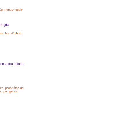
és montre tout le
logie
s, test d'affinité,
nc-maçonnerie
re; propriétés de
...par gérard