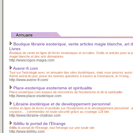
Boutique librairie esoterique, vente articles magie blanche, art d
Livres
Boutique de vente en ligne de livres esoteriques et occultes. Outils et articles pour la p
magie blanche et des arts divinatoires
http://www.logos-magia.com
Avenir-fr.com
Tout sur l'astrologie avec un annuaire des sites ésotériques, mais vous pourrez aussi
thème astral du jour, poser les bonnes questions à travers la Géomancie, le Yi-king...
http://www.avenir-fr.com/
Place-esoterique esoterisme et spiritualite
Place-esoterique.com espace de rencontres de l'esoterisme et de la spiritualite
http://www.place-esoterique.com
Librairie ésotérique et de developpement personnel
ventes en ligne de livres et produits sur l'ésotérisme et le développement personnel : as
voyance... ; commendez en toute sécurité grâce au cryptage 128 bits
http://www.librairie-chatrian.com
Iblililiu le portail de l'Etrange
Iblililiu le portail de l'Etrange, tout l'etrange sur une seule site
http://www.iblililiu.com