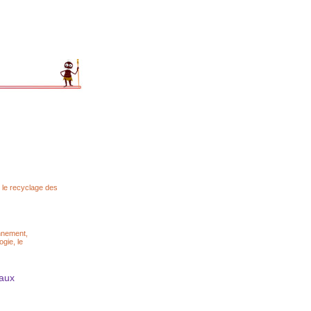
t le recyclage des
onnement,
gie, le
iaux