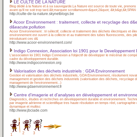
LE CULTE DE LA NATURE
Blog dédié à la Nature et à sa sauvegarde.La Nature est source de toute vie, prenon
avant qu'il ne soit trop tard.&lt;marquee scrollamount=&quot;2&quot; &lt;b&gt;&lt;SPAN
http://culte-de-la-nature.skynetblogs.be
Acoor Environnement : traitement, collecte et recyclage des d&
d&eacute;pollution
Acoor Environnement : tri sélectif, collecte et traitement des déchets électriques et él
environnement est ouvert à la collecte et au traitement des tubes fluorescents, des pil
introduisant ces d&
http://www.acoor-environnement.com/
Indigo Connexion, Association loi 1901 pour le Developpement
L'association loi 1901 Indigo Connexion a l'objectif de développer le mécénat de comp
cadre du développement durable.
http://www.indigoconnexion.org
Valorisation des déchets industriels : GDA Environnement
Gestion et valorisation des déchets industriels, GDA Environnement, résolument nova
management et gestion des déchets industriels (valorisation des déchets, recyclage 
management de l'environnement...)
http://www.gdaenvironnement.fr
Centre d'imagerie et d'analyses en développement et environ
Diagnostics, études et rechrches en développement durable et environnement. Techn
par imagerie aérienne et scientifique tres haute résolution en temps réel, cartographie q
dynamique et multisc
http://www.jbciade.com
2
3
1