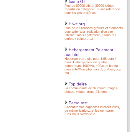
Icone Gif
Plus de 80000 gifs et 30000 icônes
répartis en catégorie. Le site référence
pour les gifs et icônes..
Hiwit.org
Plus de 20 services gratuits et étonnants
pour aider à la réalisation d'un site
Internet, mais également (tutoriaux /
scripts / éditeurs ...)
Hebergement Paiement
audiotel
Heberger votre site pour 1.68 euro /
mois. Hebergement de qualite
comprenant 1000Mo, 40Go de bande
passante/Mois php, mysql, cgi/perl, pop
etc
Top delire
La communauté de l'humour: Images,
photos, vidéos, trucs à la con,...
Perso test
Connaitre vos capacités intellectuelles,
de mémorisation,...et les comparer...
Etes-vous surdoué ?