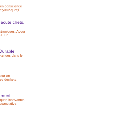
s en conscience
 style=&quot;F
eacute;chets,
ectroniques. Acoor
es. En
 Durable
étences dans le
teur en
des déchets,
nement
iques innovantes
uantitative,