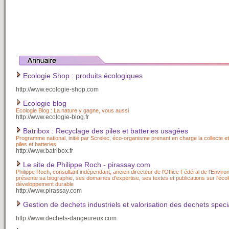
Ecologie Shop : produits écologiques
http://www.ecologie-shop.com
Ecologie blog
Ecologie Blog : La nature y gagne, vous aussi
http://www.ecologie-blog.fr
Batribox : Recyclage des piles et batteries usagées
Programme national, initié par Screlec, éco-organisme prenant en charge la collecte e
piles et batteries.
http://www.batribox.fr
Le site de Philippe Roch - pirassay.com
Philippe Roch, consultant indépendant, ancien directeur de l'Office Fédéral de l'Envir
présente sa biographie, ses domaines d'expertise, ses textes et publications sur l'écolo
développement durable
http://www.pirassay.com
Gestion de dechets industriels et valorisation des dechets spec
http://www.dechets-dangeureux.com