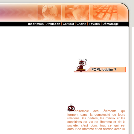
|
|
|
|
|
Inscription
Affiliation
Contact
Charte
Favoris
Démarrage
ensemble des éléments qui
forment dans la complexité de leurs
relations, les cadres, les milieux et les
conditions de vie de l’homme et de la
société, c’est donc tout ce qui est
autour de l’homme et en relation avec lui